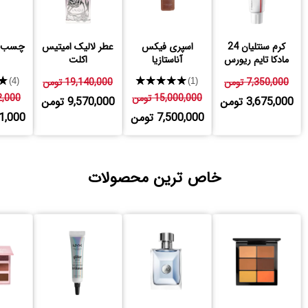
کرم سنتلیان 24
اسپری فیکس
عطر لالیک امیتیس
چسب گ
مادکا تایم ریورس
آناستازیا
اکلت
ترمیم کننده و ضد
7,350,000 تومن
★★★★★
19,140,000 تومن
★
(4)
(1)
چروک
15,000,000 تومن
082,000
3,675,000 تومن
9,570,000 تومن
7,500,000 تومن
,541,000
خاص ترین محصولات