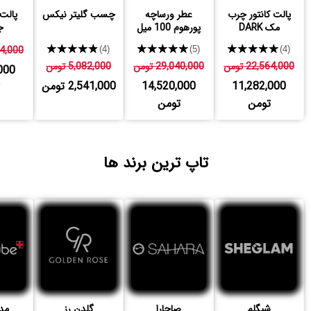
پالت کانتور چرب
عطر ورساچه
چسب گلیتر نیکس
پالت 
مک DARK
پورهوم 100 میل
ج
★★★★★
★★★★★
★★★★★
,814,000
(4)
(5)
(4)
22,564,000 تومن
29,040,000 تومن
5,082,000 تومن
000
11,282,000
14,520,000
2,541,000 تومن
تومن
تومن
تاپ ترین برند ها
شیگلم
صاحارا
گلدن رز
مد