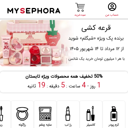
MY
S
EPHORA
حساب من
سبدخرید
50% تخفیف همه محصولات ویژه تابستان
19
5
4
1
روز -
ساعت :
دقیقه :
ثانیه
کرم پودر
کانسیلر
رژ لب
سایه چشم
رژگونه
ری