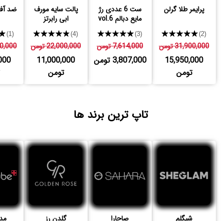
پرایمر طلا گرلن
ست 6 عددی رژ
پالت سایه مورف
ضد آف
مایع دبالم vol.6
ابی رابرتز
★
★★★★★
★★★★★
★★★★★
(1)
(4)
(3)
(2)
31,900,000 تومن
7,614,000 تومن
22,000,000 تومن
,000,000
15,950,000
3,807,000 تومن
11,000,000
000
تومن
تومن
تاپ ترین برند ها
شیگلم
صاحارا
گلدن رز
مد