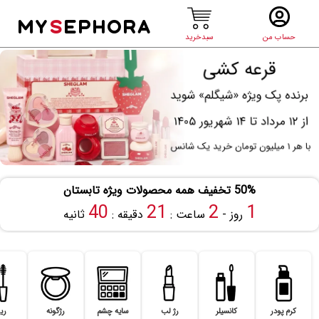
MY
S
EPHORA
حساب من
سبدخرید
50% تخفیف همه محصولات ویژه تابستان
39
21
2
1
روز -
ساعت :
دقیقه :
ثانیه
کرم پودر
کانسیلر
رژ لب
سایه چشم
رژگونه
ری