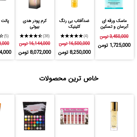
ماسک ورقه ای
ضدآفتاب بی رنگ
کرم پودر هدی
پالت ر
آبرسان و تسکین
کلینیک
بیوتی
دهنده شماره 1
3,450,000 تومن
★★★★★
★★★★★
★
(5)
(38)
(4)
16,500,000 تومن
16,144,000 تومن
528,000
1,725,000 تومن
8,250,000 تومن
8,072,000 تومن
,264,000
خاص ترین محصولات