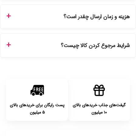
بله، تمامی محصولات موجود در فروشگاه ما با ضمانت اصالت کالا
ارائه می‌شوند. محصولات آرایشی و بهداشتی مستقیماً از
هزینه و زمان ارسال چقدر است؟
نمایندگی‌های معتبر تهیه شده و دارای بچ‌کد قابل استعلام هستند.
ارسال برای خریدهای بالای 5 تومان رایگان است. زمان تحویل در
تهران را میتوانید ارسال فوری همان روز یا هر روز کاری دیگر
شرایط مرجوع کردن کالا چیست؟
انتخاب کنید و برای شهرستان‌ها بین یک الی ۳ روز کاری از طریق
پست پیشتاز خواهد بود.
با توجه به بهداشتی بودن محصولات، مرجوعی تنها در صورت آکبند
بودن محصول و یا وجود نقص فنی/اشتباه در ارسال تا ۷ روز
امکان‌پذیر است. لطفا قبل از باز کردن پلمپ کالا، آن را بررسی
کنید.
گیفت‌های جذاب خریدهای بالای
پست رایگان برای خریدهای بالای
۱۰ میلیون
۵ میلیون