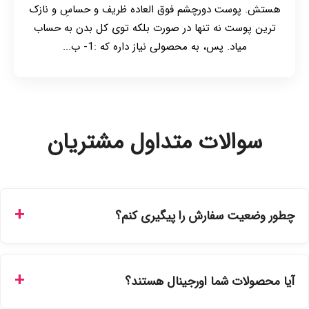
هستش. پوست دورچشم فوق العاده ظریف و حساسِ و نازک
ترین پوست نه تنها در صورت بلکه توی کل بدن به حساب
میاد. پس، به محصولی نیاز داره که :1- ب...
سوالات متداول مشتریان
چطور وضعیت سفارش را پیگیری کنم؟
شما می‌توانید با ورود به حساب کاربری خود در بخش "سفارش‌های
من"، کد رهگیری پستی را دریافت کرده و یا از طریق پنل پیگیری
آیا محصولات شما اورجینال هستند؟
سفارشات در سایت، وضعیت لحظه‌ای مرسوله را مشاهده کنید.