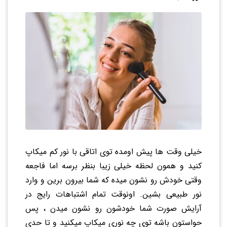
خیلی وقت ها پیش اومده توی اتاقی با نور کم میکاپ
کنید و همون لحظه خیلی زیبا بنظر برسه اما فاجعه
وقتی خودش رو نشون میده که شما بیرون برین و وارد
نور طبیعی بشین. اونوقت تمام اشتباهات رایج در
آرایش صورت شما خودشون رو نشون میدن ، پس
حواستون باشه توی چه نوری میکاپ میکنید و تا حدی