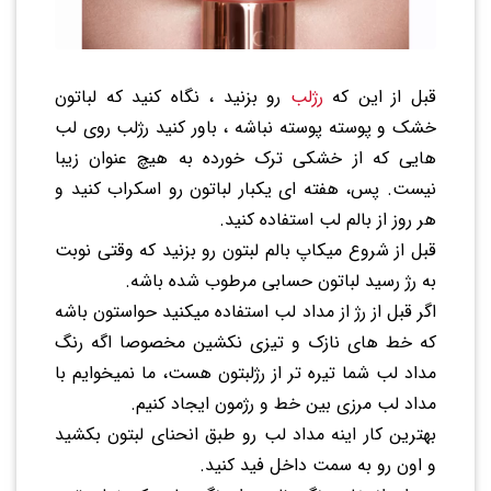
قبل از این که
رژلب
رو بزنید ، نگاه کنید که لباتون
خشک و پوسته پوسته نباشه ، باور کنید رژلب روی لب
هایی که از خشکی ترک خورده به هیچ عنوان زیبا
نیست. پس، هفته ای یکبار لباتون رو اسکراب کنید و
هر روز از بالم لب استفاده کنید.
قبل از شروع میکاپ بالم لبتون رو بزنید که وقتی نوبت
به رژ رسید لباتون حسابی مرطوب شده باشه.
اگر قبل از رژ از مداد لب استفاده میکنید حواستون باشه
که خط های نازک و تیزی نکشین مخصوصا اگه رنگ
مداد لب شما تیره تر از رژلبتون هست، ما نمیخوایم با
مداد لب مرزی بین خط و رژمون ایجاد کنیم.
بهترین کار اینه مداد لب رو طبق انحنای لبتون بکشید
و اون رو به سمت داخل فید کنید.