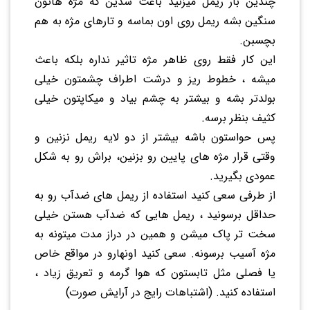
چندین بار ریمل میزنید باعث شدین که مژه هاتون
سنگین بشه ریمل روی اون بماسه و تارهای مژه به هم
بچسبن.
این کار فقط روی ظاهر مژه تاثیر نداره بلکه باعث
میشه ، خطوط ریز و درشت اطراف چشمتون خیلی
بولدتر بشه و بیشتر به چشم بیاد و میکاپتون خیلی
کثیف بنظر برسه.
پس حواستون باشه بیشتر از دو لایه ریمل نزنین و
وقتی قرار مژه های پایین رو بزنین، براش رو به شکل
عمودی بگیرید.
از طرفی سعی کنید استفاده از ریمل های ضدآب رو به
حداقل برسونید ، ریمل هایی که ضدآب هستن خیلی
سخت تر پاک میشن و همین در دراز مدت میتونه به
مژه آسیب برسونه. سعی کنید اونهارو در مواقع خاص
یا فصلی مثل تابستون که هوا گرمه و تعریق زیاد ،
استفاده کنید. (اشتباهات رایج در آرایش صورت)