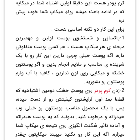
کرم پودر هست این دقیقا اولین اشتباه شما در میکاپه
که در ادامه باعث میشه روندِ میکاپ شما خوب پیش
نره.
برای این کار دو نکته اساسی هست :
1-پاکسازی و شستشوی پوست اولین و مهمترین
مرحله ی هر میکاپ هست ، هر کسی پوست متفاوتی
داره، اگه پوست خیلی چربی دارین این کار رو با یک
شوینده ی مناسب و ملایم انجام بدین و اگر پوستتون
خشکه و میکاپی روی اون ندارین ، کافیه با آب ولرم
پوستتون رو بشورید.
2-زدنِ
کرم پودر
روی پوستِ خشک دومین اشتباهیه که
قطعا بعد اون آرایشتون کیفیتش رو از دست میده،
پس با یک محصول مناسب پوستتون رو خیلی وب
هیدراته و مرطوب کنید. بدونید که یه پوست هیدراته
و آماده تاثیر شگفت انگیزی روی نتیجه ی میکاپ شما
میزاره. اگه این کار رو نکنید میبیند میکاپتون چقدر