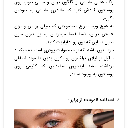
رنگ هایی طبیعی و گلگون برین و خیلی خوب روی
پوستتون فیدش کنید که ظاهری طبیعی به خودش
بگیره.
به هیچ وجه سراغ محصولاتی که خیلی روشن و براق
هستن نرین، شما فقط میخواین به پوستتون جون
بدین نه این که اون رو هایلایت کنید.
حواستون باشه اگه از محصولات پودری استفاده میکنید
، قبل از اپلای براشتون رو تکون بدین تا مواد اضافی
برداشته بشه اینجوری مطمئنین که کثیفی روی
پوستتون به وجود نمیاد.
استفاده نادرست از برنزر :