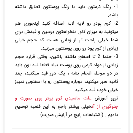
1- رنگ کرمتون باید با رنگ پوستتون تطابق داشته
باشه.
2- کرم پودر رو لایه لایه اضافه کنید اینجوری هم
میتونید به میزان کاور دلخواهتون برسین و فیدش برای
شما خیلی راحت تر از زمانی هست که حجم خیلی
زیادی از کرم پود رو روی پوستتون میزنید.
3- حتما 2 تا اسفنج داشته باشین، وقتی قراره حجم
زیادی از مواد کرمی روی پوست بیاد قطعا فید اون باید
در دو مرحله انجام بشه ، یک دور فید میکنید، چند
ثانیه صبر میکنید، دوباره پوستتون رو با اسفنجی تمییز
خیلی خوب فید میکنید.
توی آموزش
علت ماسیدن کرم پودر روی صورت و
جلوگیری از آن
خیلی بیشتر راجع به این قضیه توضیح
دادیم . (اشتباهات رایج در آرایش صورت)