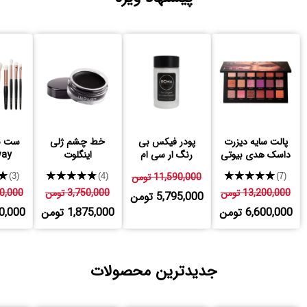
پالت سایه دیزرت
پودر فیکس بی
خط چشم ژلی
ست ب
داسک هدی بیوتی
رنگ ار سی ام
اینگلوت
way
★★★★★
11,590,000 تومن
★★★★★
★
(3)
(4)
(7)
13,200,000 تومن
3,750,000 تومن
,200,000
5,795,000 تومن
6,600,000 تومن
1,875,000 تومن
,600,000
جدیدترین محصولات