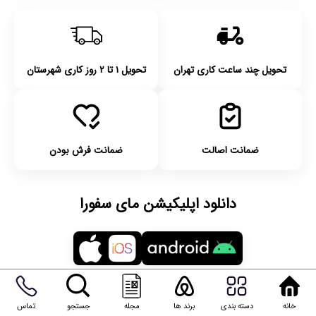
تحویل چند ساعت کاری تهران
تحویل ۱ تا ۲ روز کاری شهرستان
ضمانت اصالت
ضمانت فرش بودن
دانلود اپلیکیشن مای سفورا
خانه
دسته بندی
برند ها
مجله
جستجو
تماس
با مای سفورا پوستی جذاب و سالم بساز.