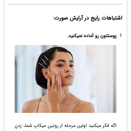
اشتباهات رایج در آرایش صورت:
پوستتون رو آماده نمیکنید:
اگه فکر میکنید اولین مرحله از روتینِ میکاپ شما، زدنِ