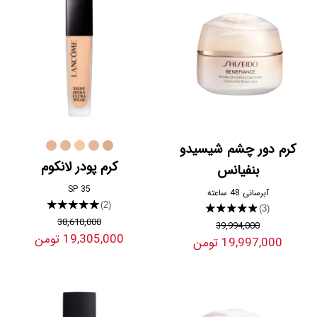
کرم دور چشم شیسیدو
کرم پودر لانکوم
بنفیانس
SP 35
آبرسانی 48 ساعته
★★★★★
(2)
★★★★★
(3)
38,610,000
39,994,000
19,305,000 تومن
19,997,000 تومن