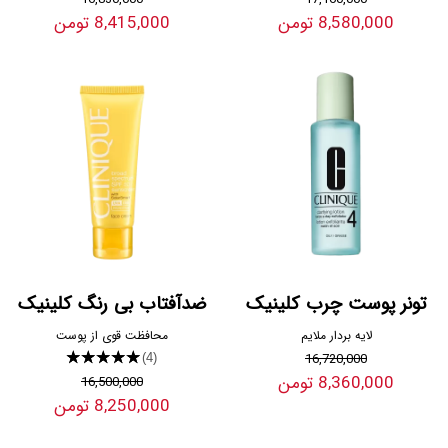
8,580,000 تومن
8,415,000 تومن
تونر پوست چرب کلینیک
ضدآفتاب بی رنگ کلینیک
لایه بردار ملایم
محافظت قوی از پوست
★★★★★
16,720,000
(4)
8,360,000 تومن
16,500,000
8,250,000 تومن