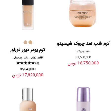
کرم شب ضد چروک شیسیدو
کرم پودر دیور فوراور
ضد چروک
37,500,000
ظاهر نهایی مات ومخملی
18,750,000 تومن
★★★★★
(3)
35,640,000
17,820,000 تومن