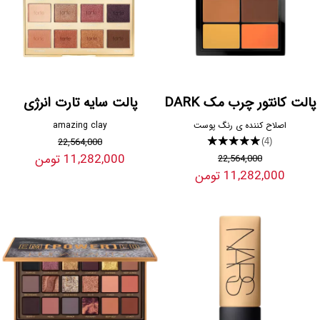
پالت کانتور چرب مک DARK
پالت سایه تارت انرژی
اصلاح کننده ی رنگ پوست
amazing clay
22,564,000
★★★★★
(4)
11,282,000 تومن
22,564,000
11,282,000 تومن