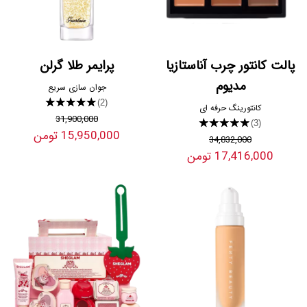
پالت کانتور چرب آناستازیا
پرایمر طلا گرلن
مدیوم
جوان سازی سریع
★★★★★
(2)
کانتورینگ حرفه ای
31,900,000
★★★★★
(3)
15,950,000 تومن
34,832,000
17,416,000 تومن