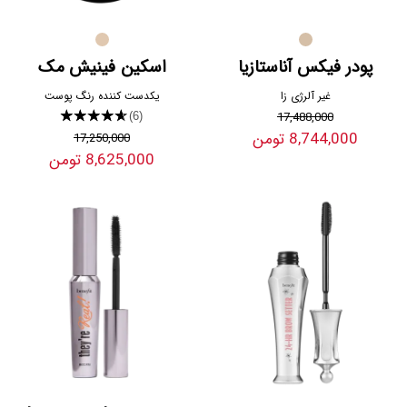
پودر فیکس آناستازیا
اسکین فینیش مک
غیر آلرژی زا
یکدست کننده رنگ پوست
★★★★★
17,488,000
(6)
8,744,000 تومن
17,250,000
8,625,000 تومن