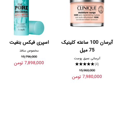
آبرسان 100 ساعته کلینیک
اسپری فیکس بنفیت
75 میل
مخصوص منافذ
15,796,000
آبرسانی عمیق پوست
7,898,000 تومن
★★★★★
(4)
15,960,000
7,980,000 تومن