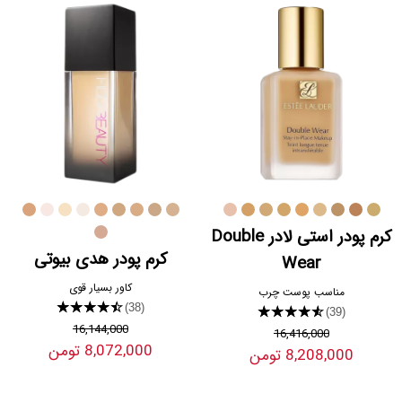
کرم پودر استی لادر Double
کرم پودر هدی بیوتی
Wear
کاور بسیار قوی
مناسب پوست چرب
★★★★★
(38)
★★★★★
(39)
16,144,000
16,416,000
8,072,000 تومن
8,208,000 تومن