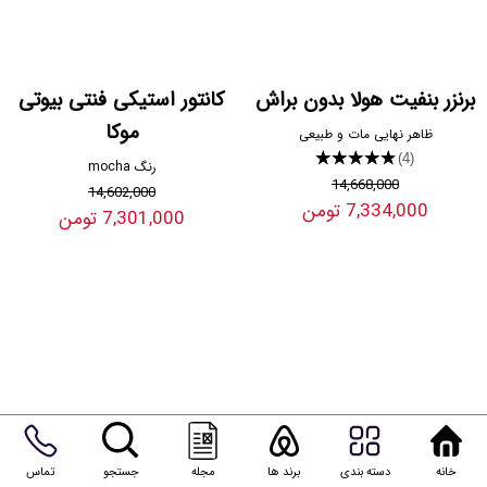
برنزر بنفیت هولا بدون براش
کانتور استیکی فنتی بیوتی
موکا
ظاهر نهایی مات و طبیعی
★★★★★
(4)
رنگ mocha
14,668,000
14,602,000
7,334,000 تومن
7,301,000 تومن
ژل دور چشم کلینیک
اسفنج بیوتی بلندر
آبرسانی به شدت عمیق پوست
بسیار نرم و لطیف
خانه
دسته بندی
برند ها
مجله
جستجو
تماس