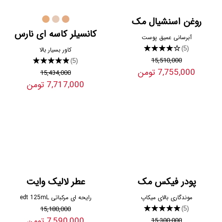
روغن اسنشیال مک
کانسیلر کاسه ای نارس
آبرسانی عمیق پوست
★★★★★
(5)
کاور بسیار بالا
15,510,000
★★★★★
(5)
7,755,000 تومن
15,434,000
7,717,000 تومن
پودر فیکس مک
عطر لالیک وایت
موندگاری بالای میکاپ
رایحه ای مرکباتی edt 125mL
15,180,000
★★★★★
(5)
7,590,000 تومن
15,300,000