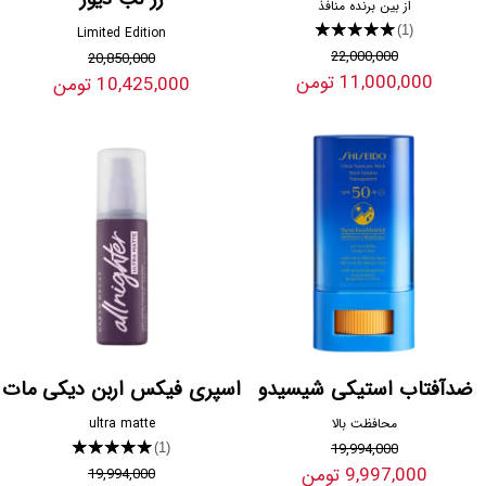
از بین برنده منافذ
★★★★★
(1)
Limited Edition
22,000,000
20,850,000
11,000,000 تومن
10,425,000 تومن
ضدآفتاب استیکی شیسیدو
اسپری فیکس اربن دیکی مات
محافظت بالا
ultra matte
★★★★★
19,994,000
(1)
9,997,000 تومن
19,994,000