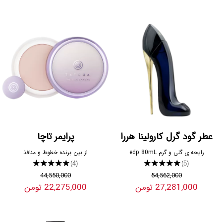
عطر گود گرل کارولینا هررا
پرایمر تاچا
رایحه ی گلی و گرم edp 80mL
از بین برنده خطوط و منافذ
★★★★★
★★★★★
(4)
(5)
44,550,000
54,562,000
27,281,000 تومن
22,275,000 تومن