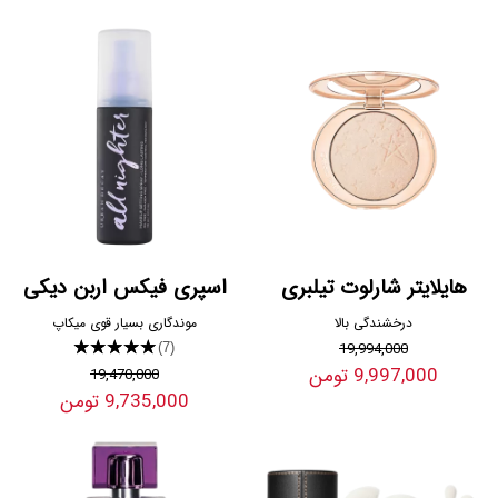
هایلایتر شارلوت تیلبری
اسپری فیکس اربن دیکی
درخشندگی بالا
موندگاری بسیار قوی میکاپ
★★★★★
19,994,000
(7)
9,997,000 تومن
19,470,000
9,735,000 تومن