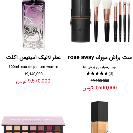
ست براش مورف rose away
عطر لالیک امیتیس اکلت
موی بسیار نرم براش ها
100mL eau de parfum women
19,140,000
★★★★★
(3)
9,570,000 تومن
19,200,000
9,600,000 تومن