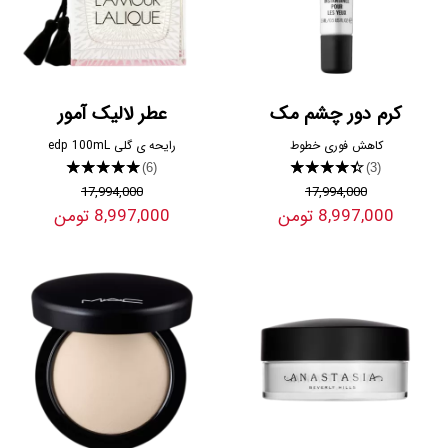
کرم دور چشم مک
عطر لالیک آمور
کاهش فوری خطوط
رایحه ی گلی edp 100mL
★★★★★
★★★★★
(6)
(3)
17,994,000
17,994,000
8,997,000 تومن
8,997,000 تومن