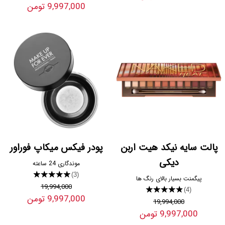
9,997,000 تومن
پالت سایه نیکد هیت اربن
پودر فیکس میکاپ فوراور
دیکی
موندگاری 24 ساعته
★★★★★
(3)
پیگمنت بسیار بالای رنگ ها
19,994,000
★★★★★
(4)
9,997,000 تومن
19,994,000
9,997,000 تومن