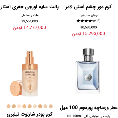
کرم دور چشم استی لادر
پالت سایه اورجی جفری استار
جوان ساز قوی
مات و مخملی
29,554,000
★★★★★
(5)
14,777,000 تومن
30,586,000
15,293,000 تومن
عطر ورساچه پورهوم 100 میل
کرم پودر شارلوت تیلبری
رایحه ی مرکباتی گلی edt 100mL