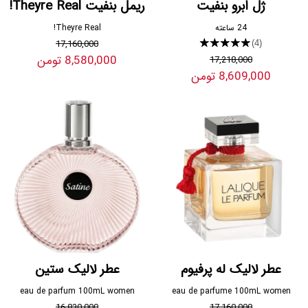
ژل ابرو بنفیت
ریمل بنفیت Theyre Real!
24 ساعته
Theyre Real!
17,160,000
★★★★★
(4)
8,580,000 تومن
17,218,000
8,609,000 تومن
عطر لالیک له پرفیوم
عطر لالیک ستین
eau de parfum 100mL women
eau de parfume 100mL women
16,830,000
17,160,000