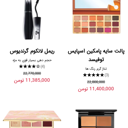
پالت سایه پامکین اسپایس
ریمل لانکوم گرندیوس
توفیسد
حجم دهی بسیار قوی به مژه
★★★★★
(4)
تناژ گرم رنگ ها
22,770,000
★★★★★
(3)
11,385,000 تومن
22,800,000
11,400,000 تومن