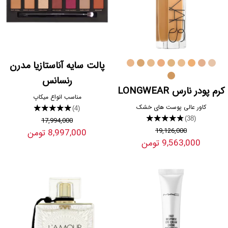
پالت سایه آناستازیا مدرن
رنسانس
کرم پودر نارس LONGWEAR
مناسب انواع میکاپ
کاور عالی پوست های خشک
★★★★★
(4)
★★★★★
(38)
17,994,000
19,126,000
8,997,000 تومن
9,563,000 تومن