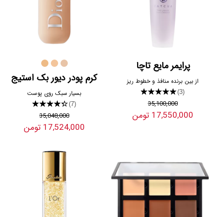
پرایمر مایع تاچا
کرم پودر دیور بک استیج
از بین برنده منافذ و خطوط ریز
★★★★★
(3)
بسیار سبک روی پوست
35,100,000
★★★★★
(7)
17,550,000 تومن
35,048,000
17,524,000 تومن