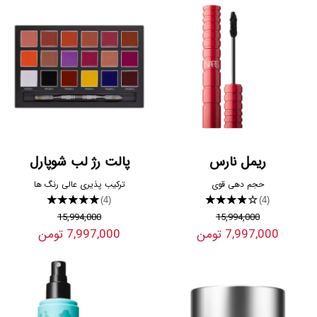
ریمل نارس
پالت رژ لب شوپارل
حجم دهی قوی
ترکیب پذیری عالی رنگ ها
★★★★★
★★★★★
(4)
(4)
15,994,000
15,994,000
7,997,000 تومن
7,997,000 تومن