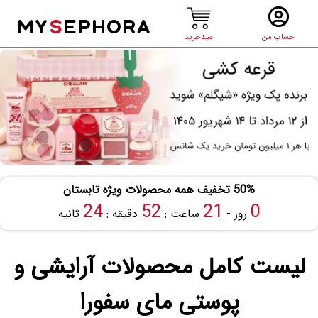
MY
S
EPHORA
حساب من
سبدخرید
50% تخفیف همه محصولات ویژه تابستان
23
52
21
0
روز -
ساعت :
دقیقه :
ثانیه
لیست کامل محصولات آرایشی و
پوستی مای سفورا