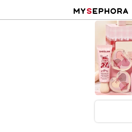
MY
S
EPHORA