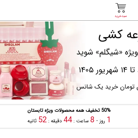
سبدخرید
50% تخفیف همه محصولات ویژه تابستان
51
44
8
1
روز -
ساعت :
دقیقه :
ثانیه