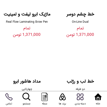
خط چشم دوسر
ماژیک ابرو لیفت و لمینیت
Real Flow Laminating Brow Pen
On-Line Dual
تمام
تمام
1,371,000 تومن
1,371,000 تومن
خط لب و رژلب
مداد هاشور ابرو
دو طرفه
چهارتایی
تمام
تمام
1,368,000 تومن
1,364,000 تومن
خانه
دسته بندی
برند ها
مجله
جستجو
تماس