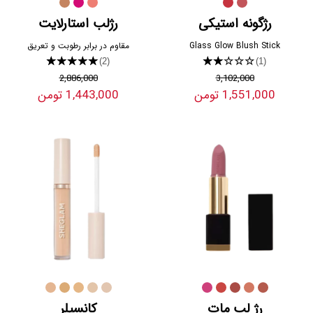
رژگونه استیکی
رژلب استارلایت
Glass Glow Blush Stick
مقاوم در برابر رطوبت و تعریق
★★★★★
★★★★★
(2)
(1)
2,886,000
3,102,000
1,551,000 تومن
1,443,000 تومن
رژ لب مات
کانسیلر