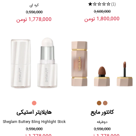
★★★★★
(1)
کره ای
3,600,000
3,556,000
1,800,000 تومن
1,778,000 تومن
کانتور مایع
هایلایتر استیکی
دوطرفه
Sheglam Buttery Bling Highlight Stick
3,556,000
3,556,000