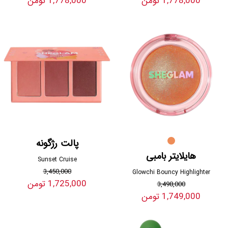
1,778,000 تومن
1,778,000 تومن
پالت رژگونه
هایلایتر بامبی
Sunset Cruise
3,450,000
Glowchi Bouncy Highlighter
1,725,000 تومن
3,498,000
1,749,000 تومن