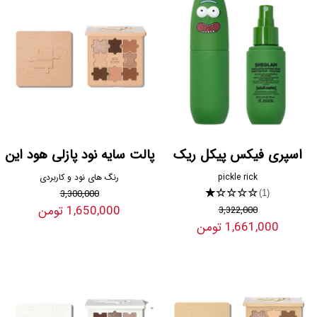
اسپری فیکس پیکل ریک
پالت سایه نود پازلی هود این
pickle rick
رنگ های نود و کاربردی
3,300,000
★★★★★
(1)
1,650,000 تومن
3,322,000
1,661,000 تومن