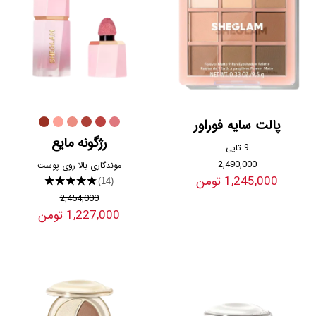
پالت سایه فوراور
رژگونه مایع
9 تایی
2,490,000
موندگاری بالا روی پوست
1,245,000 تومن
★★★★★
(14)
2,454,000
1,227,000 تومن