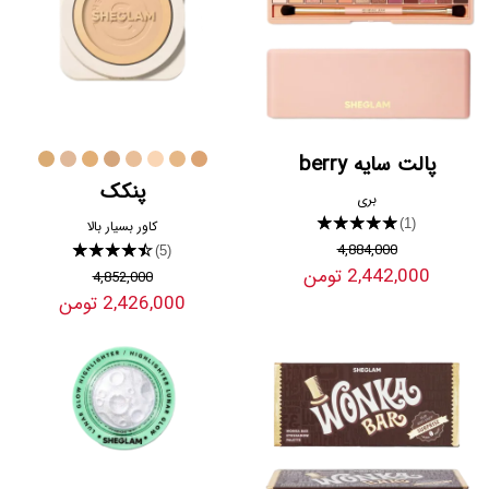
پالت سایه berry
پنکک
بری
★★★★★
(1)
کاور بسیار بالا
4,884,000
★★★★★
(5)
2,442,000 تومن
4,852,000
2,426,000 تومن