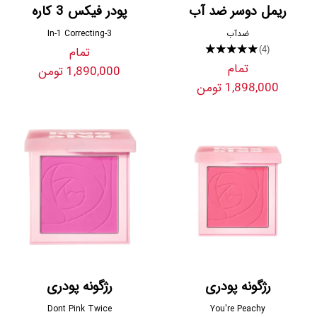
ریمل دوسر ضد آب
پودر فیکس 3 کاره
ضدآب
3-In-1 Correcting
★★★★★
تمام
(4)
تمام
1,890,000 تومن
1,898,000 تومن
رژگونه پودری
رژگونه پودری
Dont Pink Twice
You're Peachy