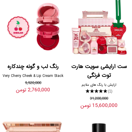
ست ارایشی سویت هارت
رنگ لب و گونه چندکاره
توت فرنگی
Very Cherry Cheek & Lip Cream Stack
5,520,000
ارایش با رنگ های ملایم
2,760,000 تومن
★★★★★
(1)
31,200,000
15,600,000 تومن