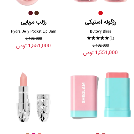
رژگونه استیکی
رژلب مربایی
Hydra Jelly Pocket Lip Jam
Buttery Bliss
3,102,000
★★★★★
(1)
1,551,000 تومن
3,102,000
1,551,000 تومن