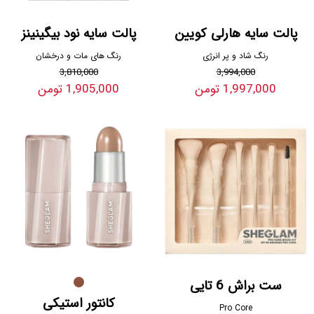
پالت سایه هارلی کویین
پالت سایه نود بیگینینز
رنگ شاد و پر انرژی
رنگ های مات و درخشان
3,810,000
3,994,000
1,997,000 تومن
1,905,000 تومن
ست براش 6 تایی
کانتور استیکی
Pro Core