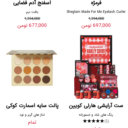
فرمژه
اسفنج آدم فضایی
Sheglam Made For Me Eyelash Curler
بافت نرم
1,354,000
1,394,000
697,000 تومن
677,000 تومن
ست آرایشی هارلی کویین
پالت سایه اسمارت کوکی
رنگ های شاد و جسورانه
تناژ های گرم و نود
★★★★★
تمام
(1)