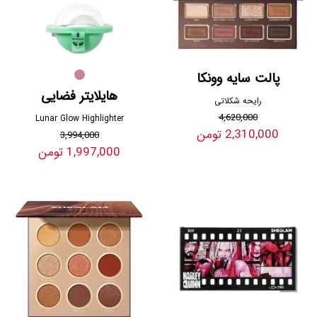
پالت سایه وونکا
هایلایتر فضایی
رایحه شکلاتی
4,620,000
Lunar Glow Highlighter
2,310,000 تومن
3,994,000
1,997,000 تومن