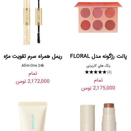
پالت رژگونه مدل FLORAL
ریمل همراه سرم تقویت مژه
رنگ های کاربردی
All-In-One 24k
★★★★★
تمام
(4)
تمام
2,172,000 تومن
2,175,000 تومن