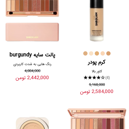
پالت سایه burgundy
کرم پودر
رنگ هایی به شدت کاربردی
4,884,000
کاور بالا
2,442,000 تومن
★★★★★
(4)
5,168,000
2,584,000 تومن