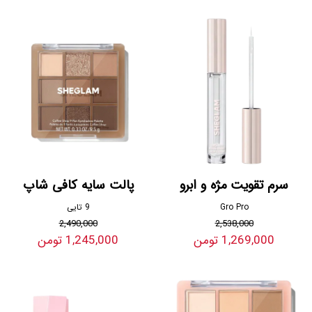
سرم تقویت مژه و ابرو
پالت سایه کافی شاپ
Gro Pro
9 تایی
2,490,000
2,538,000
1,269,000 تومن
1,245,000 تومن