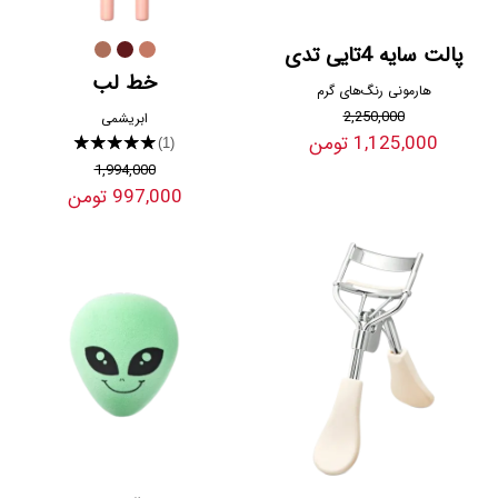
پالت سایه 4تایی تدی
خط لب
هارمونی رنگ‌های گرم
2,250,000
ابریشمی
1,125,000 تومن
★★★★★
(1)
1,994,000
997,000 تومن