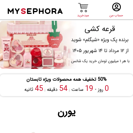
MY
S
EPHORA
حساب من
سبدخرید
50% تخفیف همه محصولات ویژه تابستان
45
54
19
0
روز -
ساعت :
دقیقه :
ثانیه
یورن