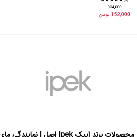
304,000
152,000 تومن
خرید و قیمت محصولات برند ایپک Ipek اصل | نم