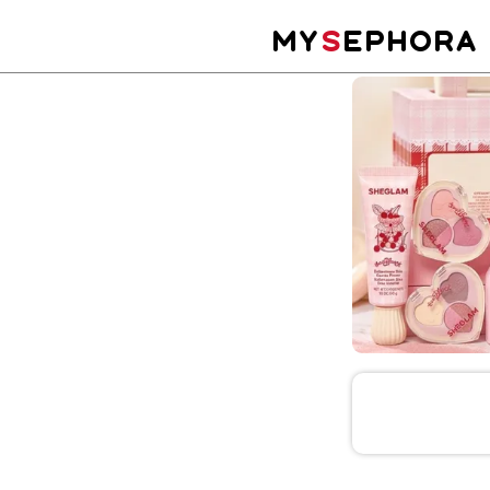
MY
S
EPHORA