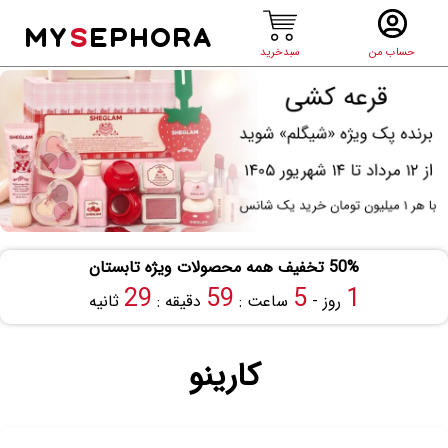
MY
S
EPHORA
حساب من
سبدخرید
50% تخفیف همه محصولات ویژه تابستان
29
59
5
1
روز -
ساعت :
دقیقه :
ثانیه
کارینو