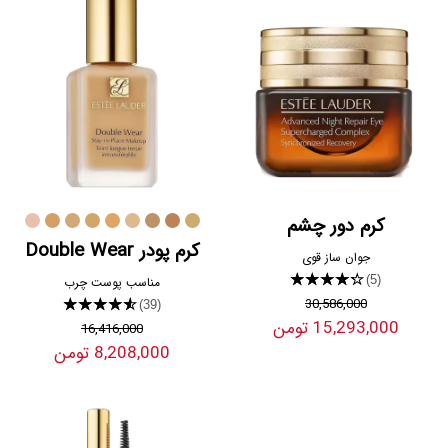
کرم دور چشم
کرم پودر Double Wear
جوان ساز قوی
★★★★★
(5)
مناسب پوست چرب
30,586,000
★★★★★
(39)
15,293,000 تومن
16,416,000
8,208,000 تومن