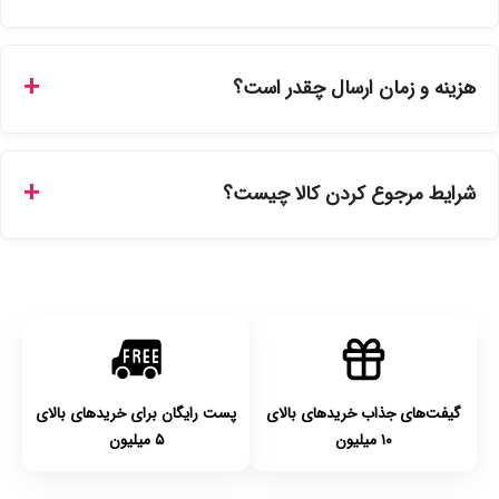
بله، تمامی محصولات موجود در فروشگاه ما با ضمانت اصالت کالا
ارائه می‌شوند. محصولات آرایشی و بهداشتی مستقیماً از
هزینه و زمان ارسال چقدر است؟
نمایندگی‌های معتبر تهیه شده و دارای بچ‌کد قابل استعلام هستند.
ارسال برای خریدهای بالای 5 تومان رایگان است. زمان تحویل در
تهران را میتوانید ارسال فوری همان روز یا هر روز کاری دیگر
شرایط مرجوع کردن کالا چیست؟
انتخاب کنید و برای شهرستان‌ها بین یک الی ۳ روز کاری از طریق
پست پیشتاز خواهد بود.
با توجه به بهداشتی بودن محصولات، مرجوعی تنها در صورت آکبند
بودن محصول و یا وجود نقص فنی/اشتباه در ارسال تا ۷ روز
امکان‌پذیر است. لطفا قبل از باز کردن پلمپ کالا، آن را بررسی
کنید.
گیفت‌های جذاب خریدهای بالای
پست رایگان برای خریدهای بالای
۱۰ میلیون
۵ میلیون