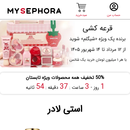
MY
S
EPHORA
حساب من
سبدخرید
50% تخفیف همه محصولات ویژه تابستان
53
37
3
1
روز -
ساعت :
دقیقه :
ثانیه
استی لادر