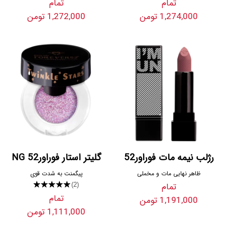
تمام
تمام
1,274,000 تومن
1,272,000 تومن
رژلب نیمه مات فوراور52
گلیتر استار فوراور52 NG
ظاهر نهایی مات و مخملی
پیگمنت به شدت قوی
تمام
★★★★★
(2)
تمام
1,191,000 تومن
1,111,000 تومن