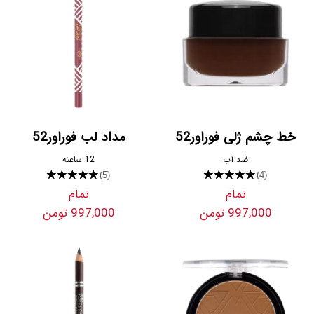
خط چشم ژلی فوراور52
مداد لب فوراور52
ضد آب
12 ساعته
★★★★★
★★★★★
(5)
(4)
تمام
تمام
997,000 تومن
997,000 تومن