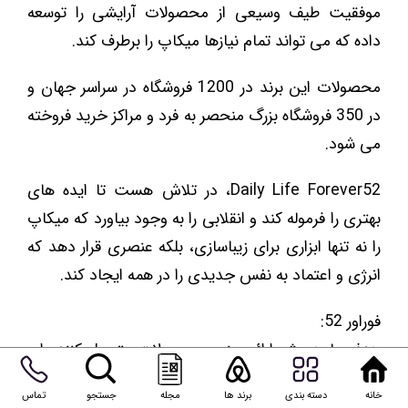
برند فوراور52 یکی از معروف‌ترین برندهای لوازم آرایشی
است که در طول سال‌ها تکامل یافته است تا با تولید
محصولات با کیفیت ، دنیای میکاپ را برای همه زنان
جهان قابل دسترس کند.
فوراور 52 با آخرین و پیشرفته ترین فناوری و خلاقیت ، با
موفقیت طیف وسیعی از محصولات آرایشی را توسعه
داده که می تواند تمام نیازها میکاپ را برطرف کند.
محصولات این برند در 1200 فروشگاه در سراسر جهان و
در 350 فروشگاه بزرگ منحصر به فرد و مراکز خرید فروخته
می شود.
Daily Life Forever52، در تلاش هست تا ایده های
بهتری را فرموله کند و انقلابی را به وجود بیاورد که میکاپ
خانه
دسته بندی
برند ها
مجله
جستجو
تماس
را نه تنها ابزاری برای زیباسازی، بلکه عنصری قرار دهد که