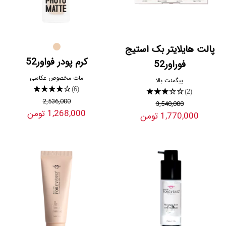
پالت هایلایتر بک استیج
کرم پودر فواور52
فوراور52
مات مخصوص عکاسی
پیگمنت بالا
★★★★★
(6)
★★★★★
(2)
2,536,000
3,540,000
1,268,000 تومن
1,770,000 تومن