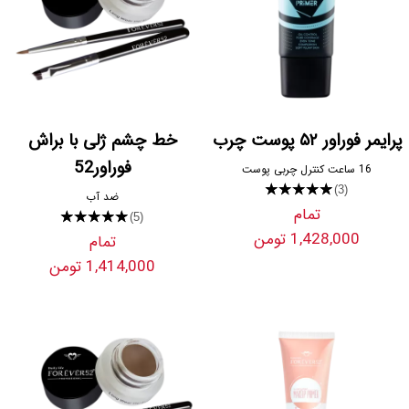
پرایمر فوراور ۵۲ پوست چرب
خط چشم ژلی با براش
فوراور52
16 ساعت کنترل چربی پوست
★★★★★
(3)
ضد آب
تمام
★★★★★
(5)
1,428,000 تومن
تمام
1,414,000 تومن