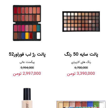
پالت سایه 50 رنگ
پالت رژ لب فوراور52
رنگ های کاربردی
پیگمنت عالی
5,994,000
6,780,000
3,390,000 تومن
2,997,000 تومن