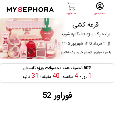
MY
S
EPHORA
حساب من
سبدخرید
50% تخفیف همه محصولات ویژه تابستان
30
40
4
1
روز -
ساعت :
دقیقه :
ثانیه
فوراور 52