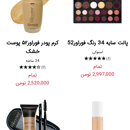
پالت سایه 34 رنگ فوراور52
کرم ‌پودر فوراور۵۲ پوست
خشک
اسموکی
★★★★★
(4)
24 ساعته
تمام
★★★★★
(8)
2,997,000 تومن
تمام
2,520,000 تومن