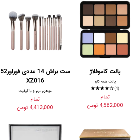
پالت کاموفلاژ
ست براش 14 عددی فوراور52
XZ016
پالت همه کاره
★★★★★
(4)
موهای نرم و با کیفیت
تمام
تمام
4,562,000 تومن
4,413,000 تومن