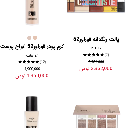
پالت رنگدانه فوراور52
کرم پودر فوراور52 انواع پوست
19 in 1
★★★★★
(2)
24 ساعته
5,904,000
★★★★★
(12)
2,952,000 تومن
3,900,000
1,950,000 تومن