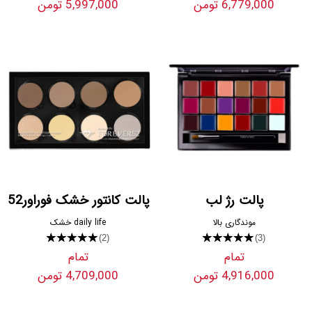
6,779,000 تومن
5,997,000 تومن
پالت رژ لب
پالت کانتور خشک فوراور52
موندگاری بالا
daily life خشک
★★★★★
★★★★★
(2)
(3)
تمام
تمام
4,916,000 تومن
4,709,000 تومن