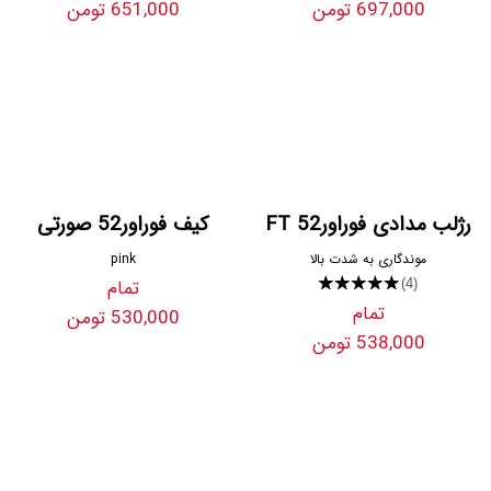
697,000 تومن
651,000 تومن
رژلب مدادی فوراور52 FT
کیف فوراور52 صورتی
موندگاری به شدت بالا
pink
★★★★★
تمام
(4)
تمام
530,000 تومن
538,000 تومن