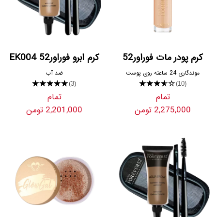
کرم پودر مات فوراور52
کرم ابرو فوراور52 EK004
موندگاری 24 ساعته روی پوست
ضد آب
★★★★★
★★★★★
(3)
(10)
تمام
تمام
2,275,000 تومن
2,201,000 تومن