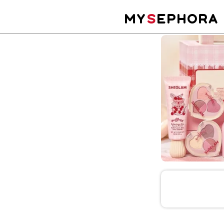
MY
S
EPHORA