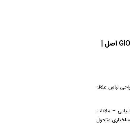
خرید و قیمت محصولات برند جورجیو آرمانی GIORGIO ARMANI اصل |
 به صنعت مد و طراحی لباس علاقه
یتالیایی – ملاقات
 ساختاری متحول