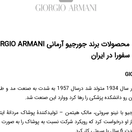
سفورا در ایران
GI
جورجیو آرمانی در سال 1934 متولد شد درسال 1957 به شدت
ین رو دانشکده پزشکی را رها کرد ووارد این صنعت شد.
19، جورجیو با نینو سِروتی، مالکِ هیتمن – تولید‌کنندۀ پوشاک مردانۀ ا
 از او درخواست کرد که رویکرد شرکت نسبت به پوشاک را به صورت
کار کرد .