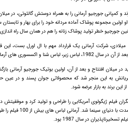
ال 1975، برند و کمپانی جورجیو آرمانی را به همراه دوستش گالئوتی، در می
ن جورجیو خطر تولید پوشاک زنانه را هم در همان سال راه اندازی 
در اوایل دهۀ 80 میلادی، شرکت آرمانی یک قرارداد مهم با ال اورل بست، این ق
ر، لباس شنا و اکسسوری‌ های آرمانی را تولید کرد.
در میلان افتتاح و بعد از آن، اولین بوتیک جورجیو آرمانی باز
ریانش به این منجر شد که محصولاتی جوان ‌پسند و در عین حا
ز این برند به بازار عرضه شود.
یگران فیلم ژیگولوی آمریکایی را طراحی و تولید کرد و موفقیتش در
همکاری طولانی مدت با دنیای سینما ش
م تسخیرناپذیران در سال 1987 بود.