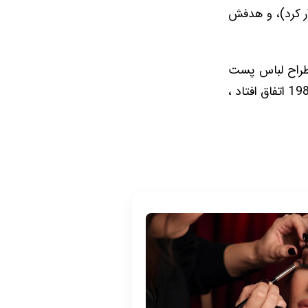
بازار کرد)، و هدفش
ن طراح لباس پست
‌مدرن خطاب کنند و کارها و تولیداتش جهانی شود. شناخت جهانی این برند سال 1982 اتفاق افتاد ،