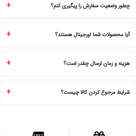
چطور وضعیت سفارش را پیگیری کنم؟
شما می‌توانید با ورود به حساب کاربری خود در بخش "سفارش‌های
من"، کد رهگیری پستی را دریافت کرده و یا از طریق پنل پیگیری
آیا محصولات شما اورجینال هستند؟
سفارشات در سایت، وضعیت لحظه‌ای مرسوله را مشاهده کنید.
بله، تمامی محصولات موجود در فروشگاه ما با ضمانت اصالت کالا
ارائه می‌شوند. محصولات آرایشی و بهداشتی مستقیماً از
هزینه و زمان ارسال چقدر است؟
نمایندگی‌های معتبر تهیه شده و دارای بچ‌کد قابل استعلام هستند.
ارسال برای خریدهای بالای 5 تومان رایگان است. زمان تحویل در
تهران را میتوانید ارسال فوری همان روز یا هر روز کاری دیگر
شرایط مرجوع کردن کالا چیست؟
انتخاب کنید و برای شهرستان‌ها بین یک الی ۳ روز کاری از طریق
پست پیشتاز خواهد بود.
با توجه به بهداشتی بودن محصولات، مرجوعی تنها در صورت آکبند
بودن محصول و یا وجود نقص فنی/اشتباه در ارسال تا ۷ روز
امکان‌پذیر است. لطفا قبل از باز کردن پلمپ کالا، آن را بررسی
کنید.