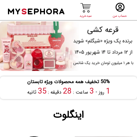
MY
S
EPHORA
حساب من
سبدخرید
50% تخفیف همه محصولات ویژه تابستان
35
28
3
1
روز -
ساعت :
دقیقه :
ثانیه
اینگلوت