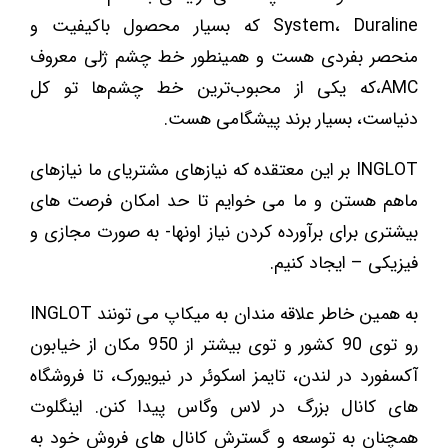
System، Duraline که بسیار محصول باکیفیت و
منحصر بفردی هست و همینطور خط چشم ژلی معروف
AMC،که یکی از محبوب‌ترین خط چشم‌ها تو کل
دنیاست، بسیار برند پیشگامی هست.
INGLOT بر این معتقده که نیازهای مشتریای ما نیازهای
ماهم هستن و ما می خوایم تا حد امکان فرصت های
بیشتری برای برآورده کردن نیاز اونها- به صورت مجازی و
فیزیکی – ایجاد کنیم.
به همین خاطر علاقه مندان به میکاپ می تونند INGLOT
رو توی 90 کشور و توی بیشتر از 950 مکان از خیابون
آکسفورد در لندن، تایمز اسکوئر در نیویورک، تا فروشگاه
های کانال بزرگ در لاس وگاس پیدا کنن. اینگلوت
همچنان به توسعه و گسترش کانال های فروش خود به