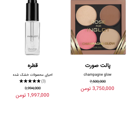
پالت صورت
قطره
champagne glow
احیای محصولات خشک شده
★★★★★
7,500,000
(3)
3,750,000 تومن
3,994,000
1,997,000 تومن