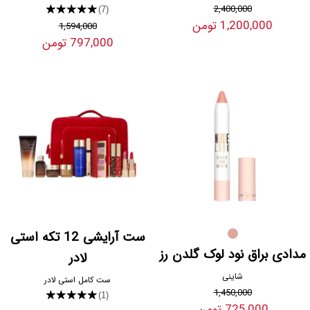
2,400,000
★★★★★
(7)
1,200,000 تومن
1,594,000
797,000 تومن
ست آرایشی 12 تکه استی
مدادی براق نود لوک گلدن رز
لادر
شاینی
ست کامل استی لادر
1,450,000
★★★★★
(1)
725,000 تومن