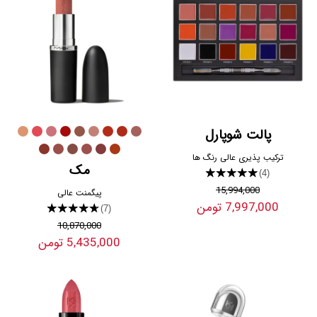
پالت شوپارل
ترکیب پذیری عالی رنگ ها
مک
★★★★★
(4)
15,994,000
پیگمنت عالی
7,997,000 تومن
★★★★★
(7)
10,870,000
5,435,000 تومن