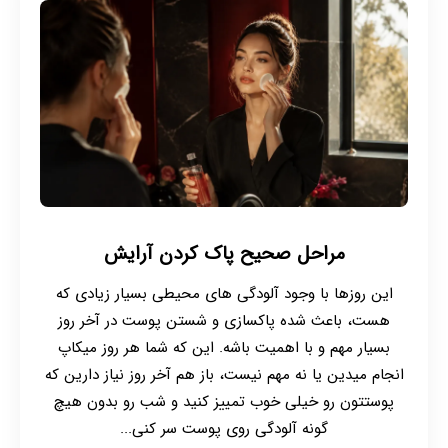
رژلب های مایع
مدل بعدی رژ لب چری مایع داره به همراه یک
اپلیکاتور برای اپلای روی لب. این مدل از رژ لب هم
میتونه با ظاهرهای مات، مایع ، شاین و.... باشه
کاملا بستگی به این داره که شما چه محصولی رو
انتخاب کنید و بخواین محصول به چه شکلی روی
لب های شما ظاهر بشه.
مراحل صحیح پاک کردن آرایش
رژهای مایع محبوببیت خیلی زیادی پیدا کردن و
شما میتونید رنگی که میخواین رو بین اون پیدا
این روزها با وجود آلودگی های محیطی بسیار زیادی که
کنید و از برندای بی نظیری مثل
هست، باعث شده پاکسازی و شستن پوست در آخر روز
برند هدی بیوتی
بسیار مهم و با اهمیت باشه. این که شما هر روز میکاپ
استفاده کنید.
انجام میدین یا نه مهم نیست، باز هم آخر روز نیاز دارین که
این محصولات معمولا موندگاری خیلی بالایی دارن.
پوستتون رو خیلی خوب تمییز کنید و شب رو بدون هیچ
گونه آلودگی روی پوست سر کنی...
رژلب های مدادی :