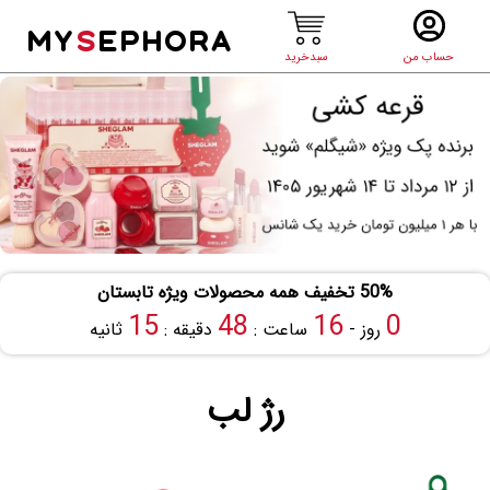
MY
S
EPHORA
حساب من
سبدخرید
50% تخفیف همه محصولات ویژه تابستان
14
48
16
0
روز -
ساعت :
دقیقه :
ثانیه
رژ لب