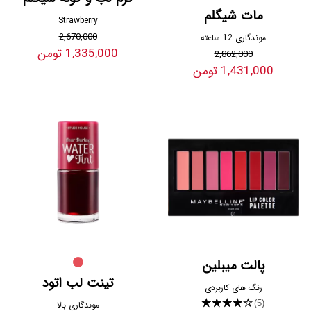
مات شیگلم
Strawberry
2,670,000
موندگاری 12 ساعته
1,335,000 تومن
2,862,000
1,431,000 تومن
پالت میبلین
تینت لب اتود
رنگ های کاربردی
★★★★★
(5)
موندگاری بالا