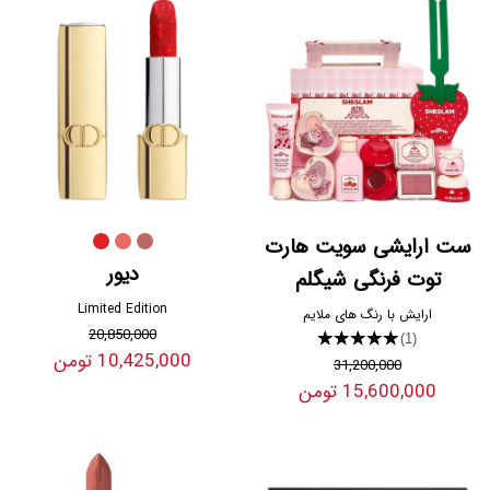
ست ارایشی سویت هارت
دیور
توت فرنگی شیگلم
Limited Edition
ارایش با رنگ های ملایم
20,850,000
★★★★★
(1)
10,425,000 تومن
31,200,000
15,600,000 تومن