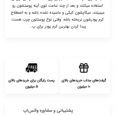
استفاده کنید.
استفاده میکنند و بعد از چند ساعت توی آینه پوستشون رو
میبینند، میکاپشون کیکی و ماسیده نشده باشه و به اصطلاح
این محصولات تکسچر کرمی دارن و این که ظاهر
کرم پودرشون نریخته باشه. وقتی نوع پوستتون چرب هست
نهاییشون مات یا براق باشه کاملا بستگی به این
پیدا کردن بهترین کرم پودر برای پ...
داره که شما چه محصولی رو میپسندین و چه پالت
رژ لب رو انتخاب میکنید.
یادتون باشه برای استفاده از این محصول باید و
باید از یک براش مناسب با جنس و تراکم موی
مناسبه این کار استفاده کنید.
گیفت‌های جذاب خریدهای بالای
پست رایگان برای خریدهای بالای
این هم انواع متفاوت رژ لب هستش که با اون آشنا
۱۰ میلیون
۵ میلیون
شدیم، در ادامه میریم سراغ این که توی یک رژ لب به
دنبال چه ترکیباتی باشیم و از چه ترکیباتی باید دوری کنیم
و سراغشون نریم .
پشتیبانی و مشاوره واتس‌اپ