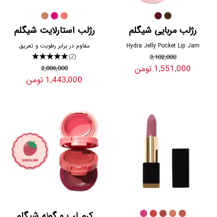
رژلب مربایی شیگلم
رژلب استارلایت شیگلم
Hydra Jelly Pocket Lip Jam
مقاوم در برابر رطوبت و تعریق
★★★★★
3,102,000
(2)
1,551,000 تومن
2,886,000
1,443,000 تومن
کرم لب و گونه شیگلم