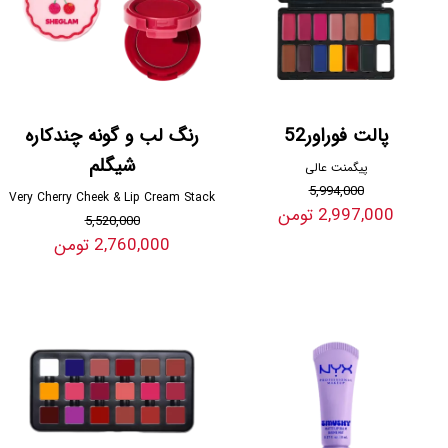
پالت فوراور52
رنگ لب و گونه چندکاره
شیگلم
پیگمنت عالی
5,994,000
Very Cherry Cheek & Lip Cream Stack
2,997,000 تومن
5,520,000
2,760,000 تومن