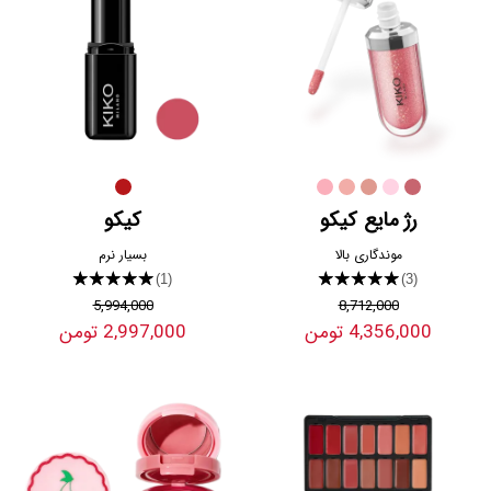
رژ مایع کیکو
کیکو
موندگاری بالا
بسیار نرم
★★★★★
★★★★★
(1)
(3)
5,994,000
8,712,000
4,356,000 تومن
2,997,000 تومن