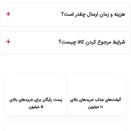
بله، تمامی محصولات موجود در فروشگاه ما با ضمانت اصالت کالا
ارائه می‌شوند. محصولات آرایشی و بهداشتی مستقیماً از
هزینه و زمان ارسال چقدر است؟
نمایندگی‌های معتبر تهیه شده و دارای بچ‌کد قابل استعلام هستند.
ارسال برای خریدهای بالای 5 تومان رایگان است. زمان تحویل در
تهران را میتوانید ارسال فوری همان روز یا هر روز کاری دیگر
شرایط مرجوع کردن کالا چیست؟
انتخاب کنید و برای شهرستان‌ها بین یک الی ۳ روز کاری از طریق
پست پیشتاز خواهد بود.
با توجه به بهداشتی بودن محصولات، مرجوعی تنها در صورت آکبند
بودن محصول و یا وجود نقص فنی/اشتباه در ارسال تا ۷ روز
امکان‌پذیر است. لطفا قبل از باز کردن پلمپ کالا، آن را بررسی
کنید.
گیفت‌های جذاب خریدهای بالای
پست رایگان برای خریدهای بالای
۱۰ میلیون
۵ میلیون