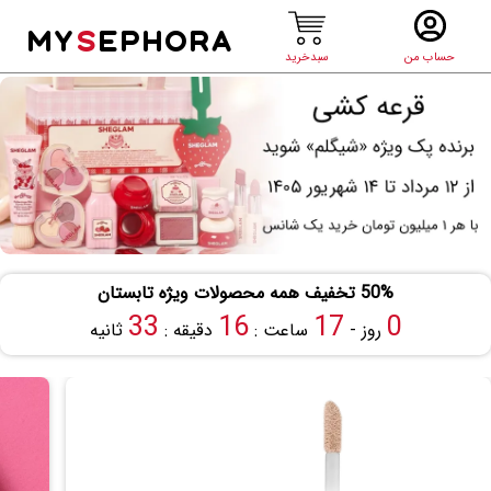
MY
S
EPHORA
حساب من
سبدخرید
50% تخفیف همه محصولات ویژه تابستان
32
16
17
0
روز -
ساعت :
دقیقه :
ثانیه