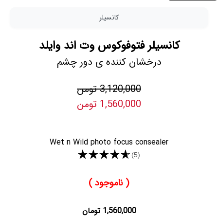
کانسیلر
کانسیلر فتوفوکوس وت اند وایلد
درخشان کننده ی دور چشم
3,120,000 تومن
1,560,000 تومن
Wet n Wild photo focus consealer
★★★★★
(5)
( ناموجود )
1,560,000 تومان