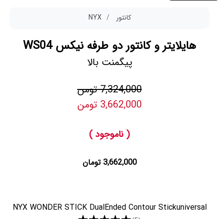
کانتور
NYX
هایلایتر و کانتور دو طرفه نیکس WS04
پیگمنت بالا
7,324,000 تومن
3,662,000 تومن
( ناموجود )
3,662,000 تومان
NYX WONDER STICK DualEnded Contour Stickuniversal