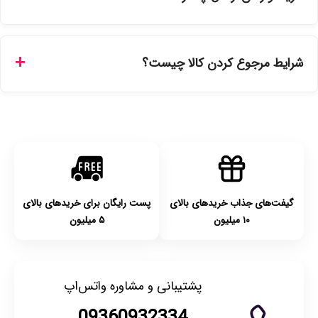
ارسال برای خریدهای بالای 5 تومان رایگان است. زمان تحویل در
تهران را میتوانید ارسال فوری همان روز یا هر روز کاری دیگر
شرایط مرجوع کردن کالا چیست؟
انتخاب کنید و برای شهرستان‌ها بین یک الی ۳ روز کاری از طریق
پست پیشتاز خواهد بود.
با توجه به بهداشتی بودن محصولات، مرجوعی تنها در صورت آکبند
بودن محصول و یا وجود نقص فنی/اشتباه در ارسال تا ۷ روز
امکان‌پذیر است. لطفا قبل از باز کردن پلمپ کالا، آن را بررسی
کنید.
گیفت‌های جذاب خریدهای بالای
پست رایگان برای خریدهای بالای
۱۰ میلیون
۵ میلیون
پشتیبانی و مشاوره واتس‌اپ
09360932334