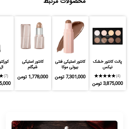
محصولات مرتبط
پالت کانتور خشک
کانتور استیکی فنتی
کانتور استیکی
کورکتو
نیکس
بیوتی موکا
شیگلم
ال
★★★★★
7,301,000 تومن
1,778,000 تومن
★
(7)
(4)
3,875,000 تومن
,225,000