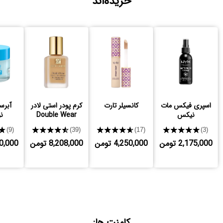
خریده‌اند
اسپری فیکس مات
کانسیلر تارت
کرم پودر استی لادر
آبرسا
نیکس
Double Wear
نو
★
★★★★★
★★★★★
★★★★★
(9)
(39)
(17)
(3)
2,175,000 تومن
4,250,000 تومن
8,208,000 تومن
,920,000
کامنت ها: