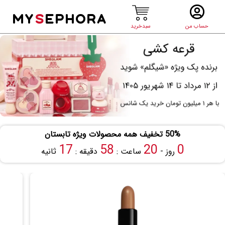
MY
S
EPHORA
حساب من
سبدخرید
50% تخفیف همه محصولات ویژه تابستان
17
58
20
0
روز -
ساعت :
دقیقه :
ثانیه