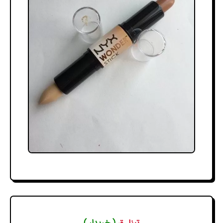
تینا .ق
( خریدار )