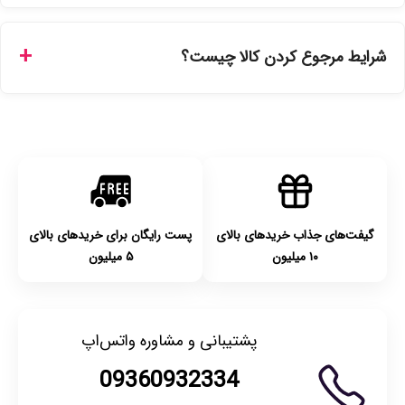
ارسال برای خریدهای بالای 5 تومان رایگان است. زمان تحویل در
تهران را میتوانید ارسال فوری همان روز یا هر روز کاری دیگر
شرایط مرجوع کردن کالا چیست؟
انتخاب کنید و برای شهرستان‌ها بین یک الی ۳ روز کاری از طریق
پست پیشتاز خواهد بود.
با توجه به بهداشتی بودن محصولات، مرجوعی تنها در صورت آکبند
بودن محصول و یا وجود نقص فنی/اشتباه در ارسال تا ۷ روز
امکان‌پذیر است. لطفا قبل از باز کردن پلمپ کالا، آن را بررسی
کنید.
گیفت‌های جذاب خریدهای بالای
پست رایگان برای خریدهای بالای
۱۰ میلیون
۵ میلیون
پشتیبانی و مشاوره واتس‌اپ
09360932334