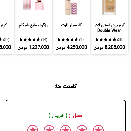
کرم پودر استی لادر
کانسیلر تارت
رژگونه مایع شیگلم
کرم 
Double Wear
★
★★★★★
★★★★★
★★★★★
(37)
(14)
(17)
(39)
8,208,000 تومن
4,250,000 تومن
1,227,000 تومن
,728,000
کامنت ها:
عسل .ز
( خریدار )