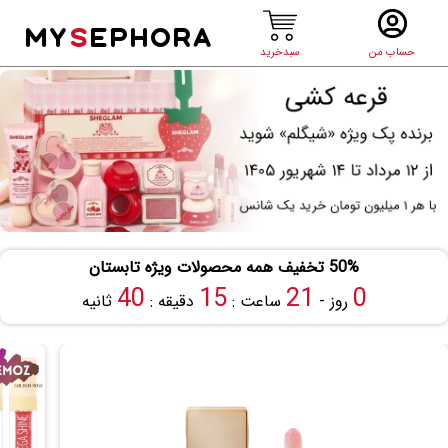
MY
S
EPHORA
حساب من
سبدخرید
50% تخفیف همه محصولات ویژه تابستان
40
15
21
0
روز -
ساعت :
دقیقه :
ثانیه