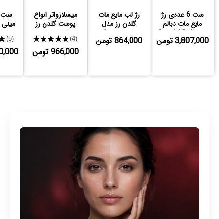
ست 6 عددی رژ
رژ لب مایع مات
میسلارواتر انواع
ست ر
مایع مات دبالم
گلدن رز مدل
پوست گلدن رز
مینی 
Longstay
Special Delivery
3,807,000 تومن
864,000 تومن
★★★★★
★
(5)
(4)
966,000 تومن
,500,000