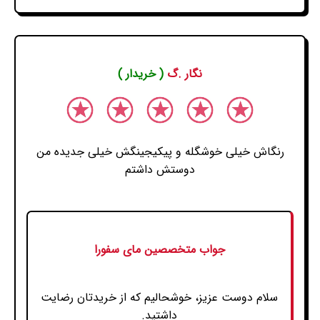
نگار .گ
( خریدار )
رنگاش خیلی خوشگله و پیکیجینگش خیلی جدیده من
دوستش داشتم
جواب متخصصین مای سفورا
سلام دوست عزیز، خوشحالیم که از خریدتان رضایت
داشتید.