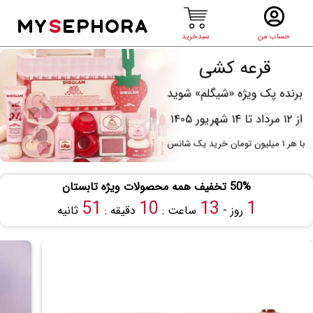
MY
S
EPHORA
حساب من
سبدخرید
50% تخفیف همه محصولات ویژه تابستان
50
10
13
1
روز -
ساعت :
دقیقه :
ثانیه