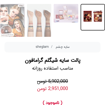
سایه چشم
sheglam
پالت سایه شیگلم گرامافون
مناسب استفاده روزانه
5,902,000 تومن
2,951,000 تومن
( ناموجود )