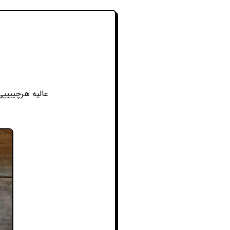
عالیه هرچییییی