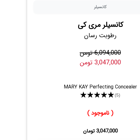
کانسیلر
کانسیلر مری کی
رطوبت رسان
6,094,000 تومن
3,047,000 تومن
MARY KAY Perfecting Concealer
★★★★★
(5)
( ناموجود )
3,047,000 تومان