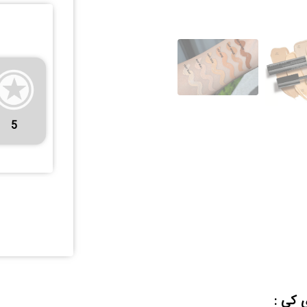
5
ی کی :