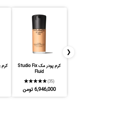
❮
کرم پودر مک Studio Fix
کرم پود
Fluid
★★★★★
(35)
6,946,000 تومن