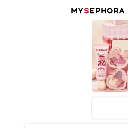
MY
S
EPHORA