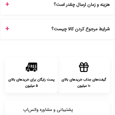
هزینه و زمان ارسال چقدر است؟
نمایندگی‌های معتبر تهیه شده و دارای بچ‌کد قابل استعلام هستند.
ارسال برای خریدهای بالای 5 تومان رایگان است. زمان تحویل در
تهران را میتوانید ارسال فوری همان روز یا هر روز کاری دیگر
شرایط مرجوع کردن کالا چیست؟
انتخاب کنید و برای شهرستان‌ها بین یک الی ۳ روز کاری از طریق
پست پیشتاز خواهد بود.
با توجه به بهداشتی بودن محصولات، مرجوعی تنها در صورت آکبند
بودن محصول و یا وجود نقص فنی/اشتباه در ارسال تا ۷ روز
امکان‌پذیر است. لطفا قبل از باز کردن پلمپ کالا، آن را بررسی
کنید.
گیفت‌های جذاب خریدهای بالای
پست رایگان برای خریدهای بالای
۱۰ میلیون
۵ میلیون
پشتیبانی و مشاوره واتس‌اپ