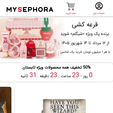
MY
S
EPHORA
حساب من
سبدخرید
50% تخفیف همه محصولات ویژه تابستان
30
23
23
0
روز -
ساعت :
دقیقه :
ثانیه