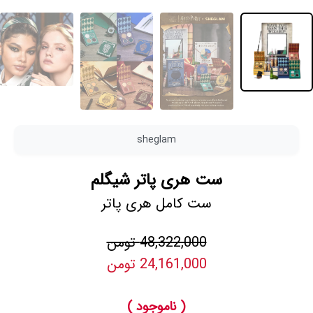
sheglam
ست هری پاتر شیگلم
ست کامل هری پاتر
48,322,000 تومن
24,161,000 تومن
( ناموجود )