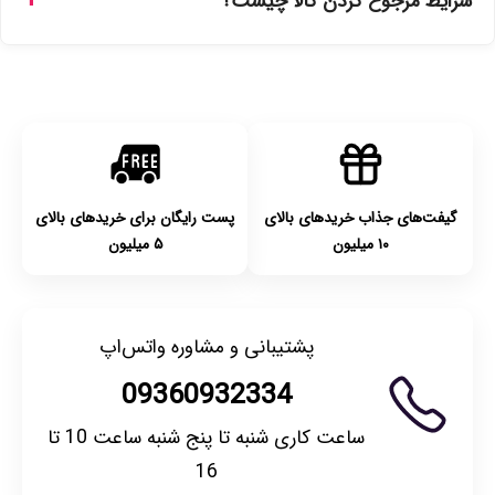
شرایط مرجوع کردن کالا چیست؟
انتخاب کنید و برای شهرستان‌ها بین یک الی ۳ روز کاری از طریق
پست پیشتاز خواهد بود.
با توجه به بهداشتی بودن محصولات، مرجوعی تنها در صورت آکبند
بودن محصول و یا وجود نقص فنی/اشتباه در ارسال تا ۷ روز
امکان‌پذیر است. لطفا قبل از باز کردن پلمپ کالا، آن را بررسی
کنید.
گیفت‌های جذاب خریدهای بالای
پست رایگان برای خریدهای بالای
۱۰ میلیون
۵ میلیون
پشتیبانی و مشاوره واتس‌اپ
09360932334
ساعت کاری شنبه تا پنج شنبه ساعت 10 تا
16