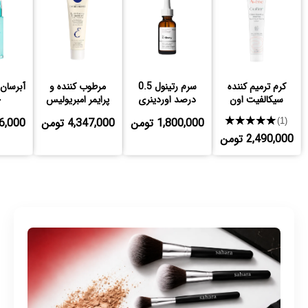
کرم ترمیم کننده
سرم رتینول 0.5
مرطوب کننده و
آبرسان
سیکالفیت اون
درصد اوردینری
پرایمر امبریولیس
خ
★★★★★
1,800,000 تومن
4,347,000 تومن
,786,000
(1)
2,490,000 تومن