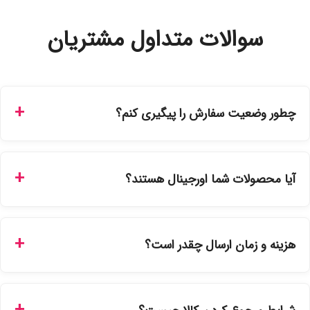
سوالات متداول مشتریان
چطور وضعیت سفارش را پیگیری کنم؟
شما می‌توانید با ورود به حساب کاربری خود در بخش "سفارش‌های
من"، کد رهگیری پستی را دریافت کرده و یا از طریق پنل پیگیری
آیا محصولات شما اورجینال هستند؟
سفارشات در سایت، وضعیت لحظه‌ای مرسوله را مشاهده کنید.
بله، تمامی محصولات موجود در فروشگاه ما با ضمانت اصالت کالا
ارائه می‌شوند. محصولات آرایشی و بهداشتی مستقیماً از
هزینه و زمان ارسال چقدر است؟
نمایندگی‌های معتبر تهیه شده و دارای بچ‌کد قابل استعلام هستند.
ارسال برای خریدهای بالای 5 تومان رایگان است. زمان تحویل در
تهران را میتوانید ارسال فوری همان روز یا هر روز کاری دیگر