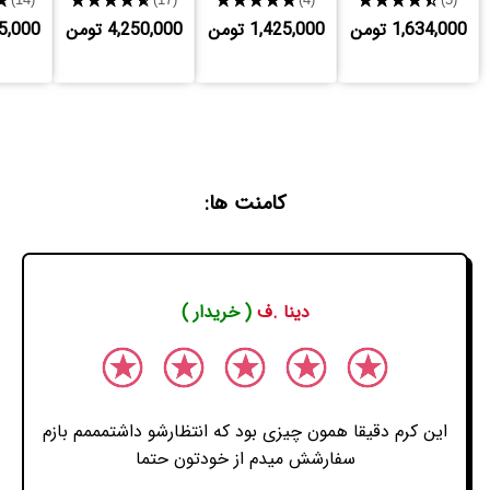
1,634,000 تومن
1,425,000 تومن
4,250,000 تومن
,125,000
کامنت ها:
دینا .ف
( خریدار )
این کرم دقیقا همون چیزی بود که انتظارشو داشتمممم بازم
سفارشش میدم از خودتون حتما