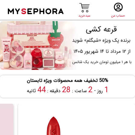
MY
S
EPHORA
حساب من
سبدخرید
50% تخفیف همه محصولات ویژه تابستان
44
28
2
1
روز -
ساعت :
دقیقه :
ثانیه