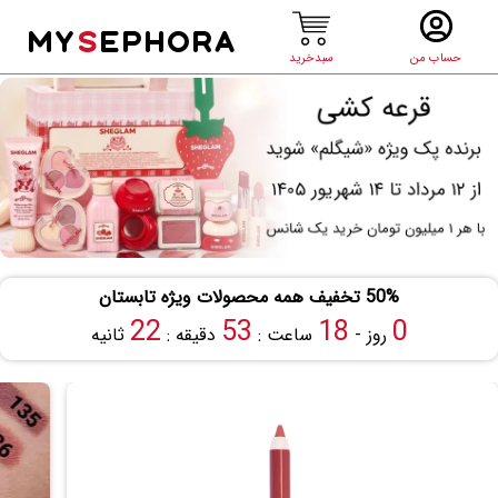
MY
S
EPHORA
حساب من
سبدخرید
50% تخفیف همه محصولات ویژه تابستان
22
53
18
0
روز -
ساعت :
دقیقه :
ثانیه