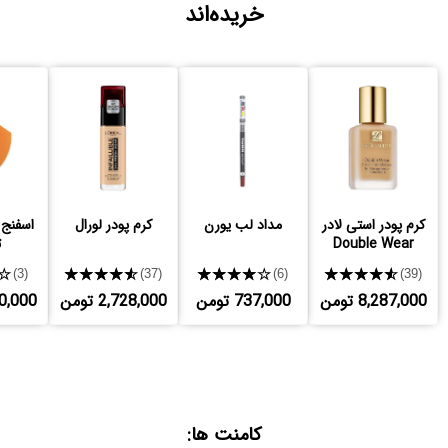
خریده‌اند
کرم پودر استی لادر
مداد لب یورن
کرم پودر لورال
اسفنج 
Double Wear
ت
★
★★★★★
★★★★★
★★★★★
(3)
(37)
(6)
(39)
8,287,000 تومن
737,000 تومن
2,728,000 تومن
,200,000
کامنت ها: