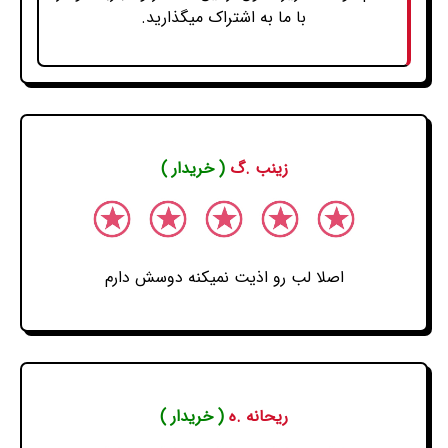
با ما به اشتراک میگذارید.
زینب .گ
( خریدار )
اصلا لب رو اذیت نمیکنه دوسش دارم
ریحانه .ه
( خریدار )