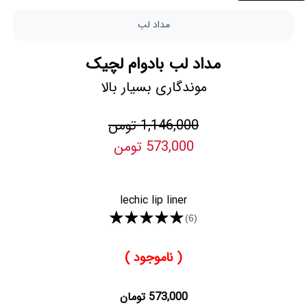
مداد لب
مداد لب بادوام لچیک
موندگاری بسیار بالا
1,146,000 تومن
573,000 تومن
lechic lip liner
★★★★★
(6)
( ناموجود )
573,000 تومان