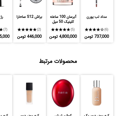
مداد لب یورن
آبرسان 100 ساعته
براش S12 صاحارا
رژ
کلینیک 50 میل
★
★★★★★
★★★★★
★★★★★
(7)
(2)
(5)
(6)
737,000 تومن
4,800,000 تومن
446,000 تومن
,435,000
محصولات مرتبط
کرم پودر دیور بک
کوشن تیرتیر
کرم پودر دیور
کرم پ