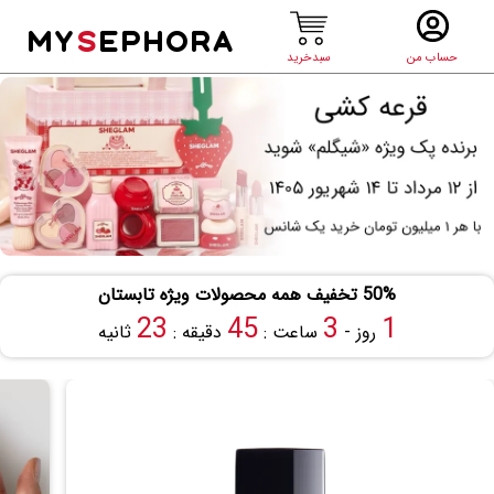
MY
S
EPHORA
حساب من
سبدخرید
50% تخفیف همه محصولات ویژه تابستان
22
45
3
1
روز -
ساعت :
دقیقه :
ثانیه