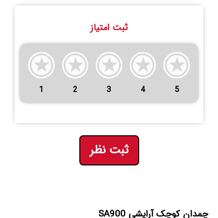
ثبت امتیاز
1
2
3
4
5
ثبت نظر
چمدان کوچک آرایشی SA900