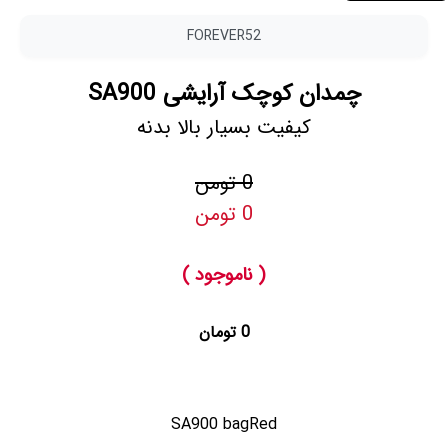
FOREVER52
چمدان کوچک آرایشی SA900
کیفیت بسیار بالا بدنه
0 تومن
0 تومن
( ناموجود )
0 تومان
SA900 bagRed