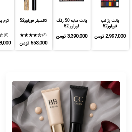
پالت رژ لب
پالت سایه 50 رنگ
کانسیلر فوراور52
کرم پود
فوراور52
فوراور 52
2,997,000 تومن
3,390,000 تومن
★★★★★
★
(6)
(8)
653,000 تومن
,268,000