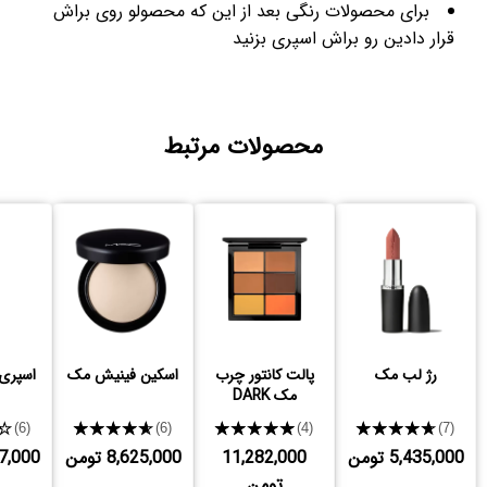
برای محصولات رنگی بعد از این که محصولو روی براش
قرار دادین رو براش اسپری بزنید
محصولات مرتبط
رژ لب مک
پالت کانتور چرب
اسکین فینیش مک
اسپری
مک DARK
★
★★★★★
★★★★★
★★★★★
(6)
(6)
(4)
(7)
5,435,000 تومن
11,282,000
8,625,000 تومن
,997,000
تومن