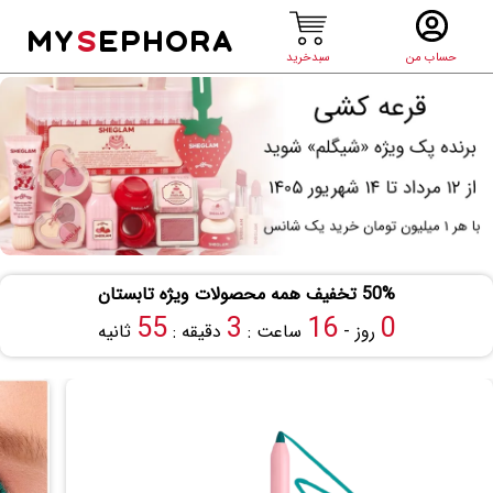
MY
S
EPHORA
حساب من
سبدخرید
50% تخفیف همه محصولات ویژه تابستان
55
3
16
0
روز -
ساعت :
دقیقه :
ثانیه