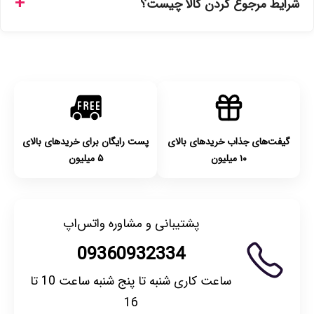
شرایط مرجوع کردن کالا چیست؟
انتخاب کنید و برای شهرستان‌ها بین یک الی ۳ روز کاری از طریق
پست پیشتاز خواهد بود.
با توجه به بهداشتی بودن محصولات، مرجوعی تنها در صورت آکبند
بودن محصول و یا وجود نقص فنی/اشتباه در ارسال تا ۷ روز
امکان‌پذیر است. لطفا قبل از باز کردن پلمپ کالا، آن را بررسی
کنید.
گیفت‌های جذاب خریدهای بالای
پست رایگان برای خریدهای بالای
۱۰ میلیون
۵ میلیون
پشتیبانی و مشاوره واتس‌اپ
09360932334
ساعت کاری شنبه تا پنج شنبه ساعت 10 تا
16