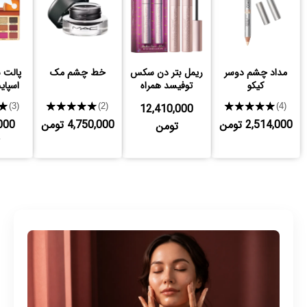
مداد چشم دوسر
ریمل بتر دن سکس
خط چشم مک
پالت س
کیکو
توفیسد همراه
اسپای
هدیه
★
★★★★★
12,410,000
★★★★★
(3)
(2)
(4)
2,514,000 تومن
4,750,000 تومن
000
تومن