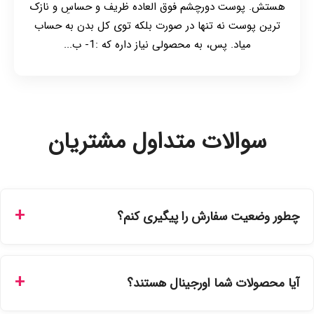
هستش. پوست دورچشم فوق العاده ظریف و حساسِ و نازک
ترین پوست نه تنها در صورت بلکه توی کل بدن به حساب
میاد. پس، به محصولی نیاز داره که :1- ب...
سوالات متداول مشتریان
چطور وضعیت سفارش را پیگیری کنم؟
شما می‌توانید با ورود به حساب کاربری خود در بخش "سفارش‌های
من"، کد رهگیری پستی را دریافت کرده و یا از طریق پنل پیگیری
آیا محصولات شما اورجینال هستند؟
سفارشات در سایت، وضعیت لحظه‌ای مرسوله را مشاهده کنید.