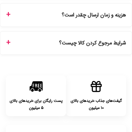
بله، تمامی محصولات موجود در فروشگاه ما با ضمانت اصالت کالا
ارائه می‌شوند. محصولات آرایشی و بهداشتی مستقیماً از
هزینه و زمان ارسال چقدر است؟
نمایندگی‌های معتبر تهیه شده و دارای بچ‌کد قابل استعلام هستند.
ارسال برای خریدهای بالای 5 تومان رایگان است. زمان تحویل در
تهران را میتوانید ارسال فوری همان روز یا هر روز کاری دیگر
شرایط مرجوع کردن کالا چیست؟
انتخاب کنید و برای شهرستان‌ها بین یک الی ۳ روز کاری از طریق
پست پیشتاز خواهد بود.
با توجه به بهداشتی بودن محصولات، مرجوعی تنها در صورت آکبند
بودن محصول و یا وجود نقص فنی/اشتباه در ارسال تا ۷ روز
امکان‌پذیر است. لطفا قبل از باز کردن پلمپ کالا، آن را بررسی
کنید.
گیفت‌های جذاب خریدهای بالای
پست رایگان برای خریدهای بالای
۱۰ میلیون
۵ میلیون