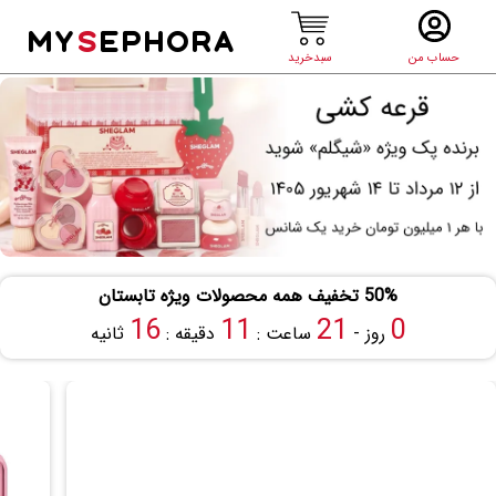
MY
S
EPHORA
حساب من
سبدخرید
50% تخفیف همه محصولات ویژه تابستان
16
11
21
0
روز -
ساعت :
دقیقه :
ثانیه