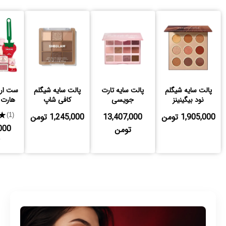
پالت سایه شیگلم
پالت سایه تارت
پالت سایه شیگلم
ست ار
نود بیگینینز
جویسی
کافی شاپ
هارت 
1,905,000 تومن
13,407,000
1,245,000 تومن
★
(1)
000
تومن