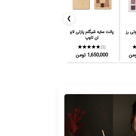
❯
تی رز
پالت سایه شیگلم پازلی لاو
پالت سایه 4تایی تدی شیگلم
پا
ان تاوپ
★★★★★
1,125,000 تومن
(1)
1,650,000 تومن