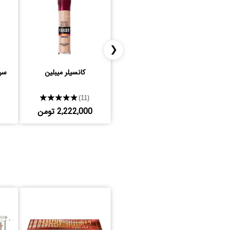
❮
کانسیلر میبلین
سرم
★★★★★
(11)
2,222,000 تومن