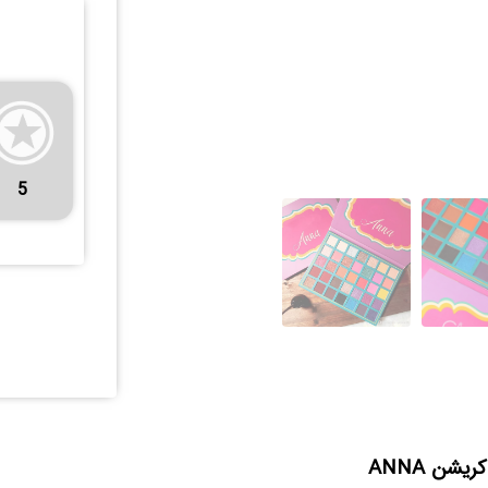
5
یشن ANNA