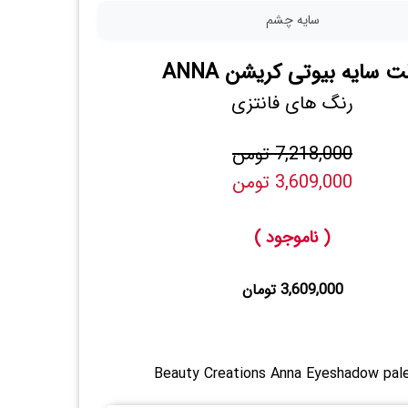
سایه چشم
لت سایه بیوتی کریشن ANNA
رنگ های فانتزی
7,218,000 تومن
3,609,000 تومن
( ناموجود )
3,609,000 تومان
Beauty Creations Anna Eyeshadow pal