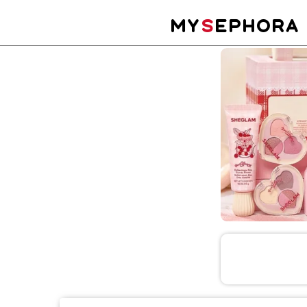
MY
S
EPHORA