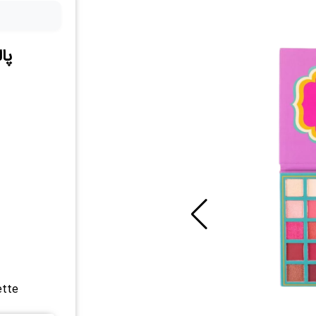
پا
ette