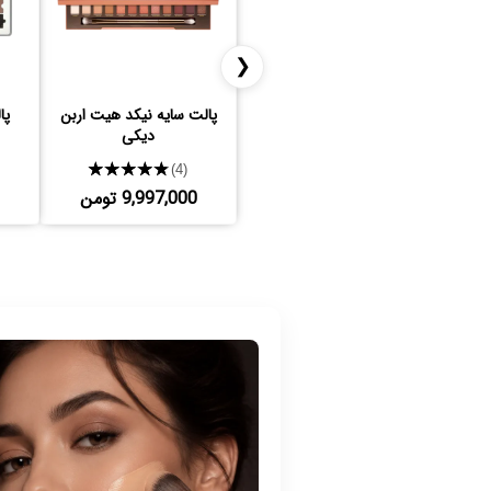
❮
پالت سایه نیکد هیت اربن
پا
دیکی
★★★★★
(4)
9,997,000 تومن