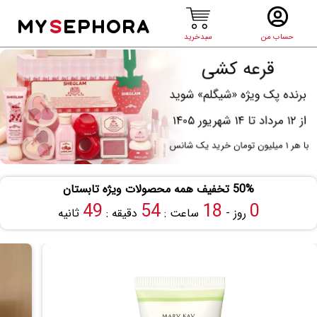
MY
S
EPHORA
حساب من
سبدخرید
50% تخفیف همه محصولات ویژه تابستان
48
54
18
0
روز -
ساعت :
دقیقه :
ثانیه