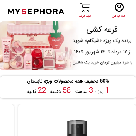
MY
S
EPHORA
حساب من
سبدخرید
50% تخفیف همه محصولات ویژه تابستان
21
58
3
1
روز -
ساعت :
دقیقه :
ثانیه