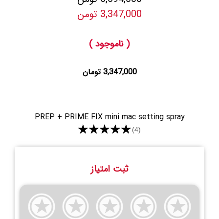
3,347,000 تومن
( ناموجود )
3,347,000 تومان
PREP + PRIME FIX mini mac setting spray
★★★★★
(4)
ثبت امتیاز