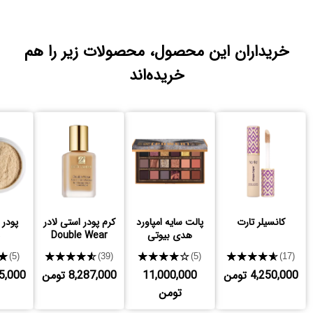
خریداران این محصول، محصولات زیر را هم
خریده‌اند
کانسیلر تارت
پالت سایه امپاورد
کرم پودر استی لادر
پودر 
هدی بیوتی
Double Wear
★
★★★★★
★★★★★
★★★★★
(5)
(39)
(5)
(17)
4,250,000 تومن
11,000,000
8,287,000 تومن
,875,000
تومن