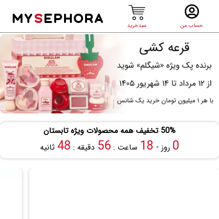
MY
S
EPHORA
حساب من
سبدخرید
50% تخفیف همه محصولات ویژه تابستان
48
56
18
0
روز -
ساعت :
دقیقه :
ثانیه