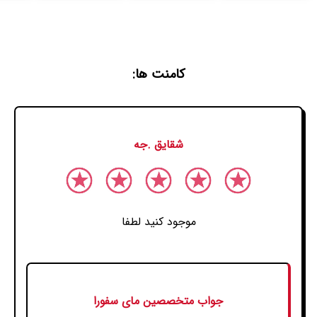
کامنت ها:
شقایق .جه
موجود کنید لطفا
جواب متخصصین مای سفورا