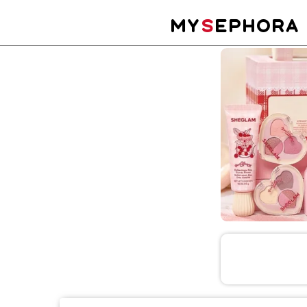
MY
S
EPHORA