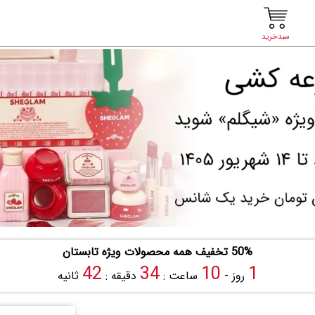
سبدخرید
50% تخفیف همه محصولات ویژه تابستان
41
34
10
1
روز -
ساعت :
دقیقه :
ثانیه