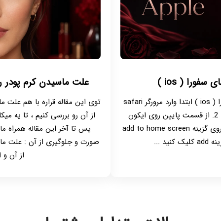
فورا ( ios )
علت ماسیدن کرم پودر ر
1. برای آموزش نصب برنامه مای سفورا ( ios ) ابتدا وارد مرورگر safari
توی این مقاله قراره با هم علت 
شوید و سایت مای سفورا رو باز کنید 2. از قسمت پایین روی ایکون
از آن رو بررسی کنیم ، تا یه می
share کلیک کنید 3. از منوی باز شده روی گزینه add to home screen
پس تا آخر این مقاله همراه ما
صورت و جلوگیری از آن : علت ما
از آن و ا