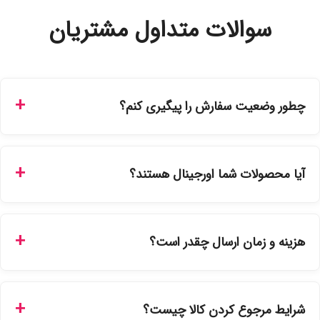
سوالات متداول مشتریان
چطور وضعیت سفارش را پیگیری کنم؟
شما می‌توانید با ورود به حساب کاربری خود در بخش "سفارش‌های
من"، کد رهگیری پستی را دریافت کرده و یا از طریق پنل پیگیری
آیا محصولات شما اورجینال هستند؟
سفارشات در سایت، وضعیت لحظه‌ای مرسوله را مشاهده کنید.
بله، تمامی محصولات موجود در فروشگاه ما با ضمانت اصالت کالا
ارائه می‌شوند. محصولات آرایشی و بهداشتی مستقیماً از
هزینه و زمان ارسال چقدر است؟
نمایندگی‌های معتبر تهیه شده و دارای بچ‌کد قابل استعلام هستند.
ارسال برای خریدهای بالای 5 تومان رایگان است. زمان تحویل در
تهران را میتوانید ارسال فوری همان روز یا هر روز کاری دیگر
شرایط مرجوع کردن کالا چیست؟
انتخاب کنید و برای شهرستان‌ها بین یک الی ۳ روز کاری از طریق