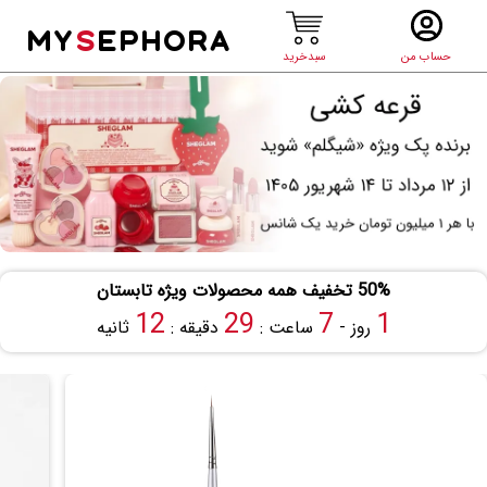
MY
S
EPHORA
حساب من
سبدخرید
50% تخفیف همه محصولات ویژه تابستان
11
29
7
1
روز -
ساعت :
دقیقه :
ثانیه