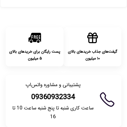
پست پیشتاز خواهد بود.
با توجه به بهداشتی بودن محصولات، مرجوعی تنها در صورت آکبند
بودن محصول و یا وجود نقص فنی/اشتباه در ارسال تا ۷ روز
امکان‌پذیر است. لطفا قبل از باز کردن پلمپ کالا، آن را بررسی
کنید.
گیفت‌های جذاب خریدهای بالای
پست رایگان برای خریدهای بالای
۱۰ میلیون
۵ میلیون
پشتیبانی و مشاوره واتس‌اپ
09360932334
ساعت کاری شنبه تا پنج شنبه ساعت 10 تا
16