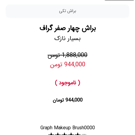
براش تکی
براش چهار صفر گراف
بسیار نازک
1,888,000 تومن
944,000 تومن
( ناموجود )
944,000 تومان
Graph Makeup Brush0000