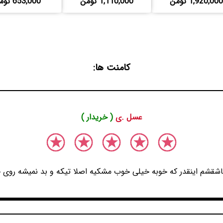
1,920,000 تومن
1,110,000 تومن
653,000 تومن
کامنت ها:
عسل .ی
( خریدار )
شقشم اینقدر که خوبه خیلی خوب مشکیه اصلا تیکه و بد نمیشه روی