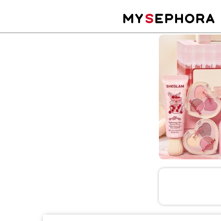
MY
S
EPHORA