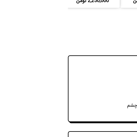
2,250,000 تومن
4,250,000 تومن
 چشم