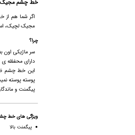
خط چشم مجیک 
اگر شما هم از 
مجیک لچیک، استف
چرا؟
سر ماژیکی اون به
دارای محفظه ی 
این خط چشم ض
پوسته پوسته نمی
پیگمنت و ماندگار
ویژگی های خط چش
پیگمنت بالا