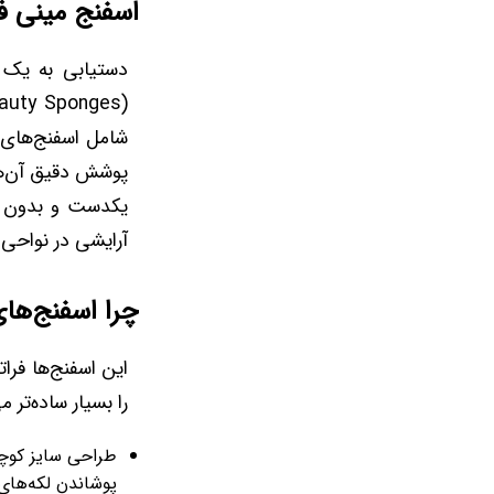
اسفنج مینی فوراور52 مدل SP024؛ متخصص ظریف
شامل اسفنج‌های 
پوشش دقیق آن‌ها 
یکدست و بدون خط
آرایشی در نواحی
چرا اسفنج‌های مینی فوراور52
این اسفنج‌ها فرات
را بسیار ساده‌تر می
طراحی سایز کوچک
پوشاندن لکه‌ها