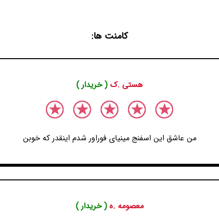
کامنت ها:
هستی .ک
( خریدار )
من عاشق این اسفنج مینیای فوراور شدم اینقدر که خوبن
معصومه .ه
( خریدار )