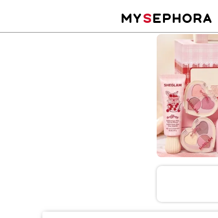
MY
S
EPHORA