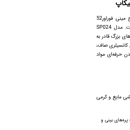
دستیابی به یک آرایش بی‌نقص و تمیز نیازمند توجه به جزئیات است و اسفنج مینی فوراور52
(Forever52 Mini Beauty Sponges) دقیقاً برای همین هدف طراحی شده است. مدل SP024
ی بزرگ قادر به
ن کانسیلری صاف،
ن حرفه‌ای مواد
ایشی مایع و کرمی
ره‌های بینی و