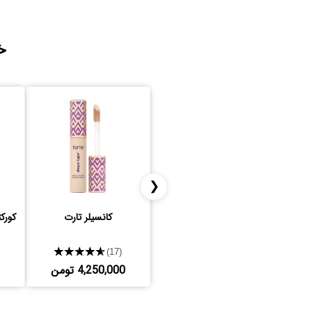
خ
❮
کانسیلر تارت
کورک
★★★★★
(17)
4,250,000 تومن