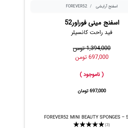
اسفنج آرایشی
FOREVER52
اسفنج مینی فوراور52
فید راحت کانسیلر
1,394,000 تومن
697,000 تومن
( ناموجود )
697,000 تومان
FOREVER52 MINI BEAUTY SPONGES – 
★★★★★
(3)