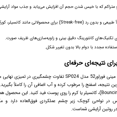
و متراکم که با خیس شدن حجم آن افزایش می‌یابد و جذب مواد آرایشی
ایجاد نمایی کاملاً طبیعی و بدون رد (Streak-free) برای محصولاتی مانند ک
ای تکنیک‌های کانتورینگ دقیق بینی و زاویه‌سازی‌های ظریف صورت.
تفاده مجدد با دوام بالا بدون تغییر شکل.
رای نتیجه‌ای حرفه‌ای
استفاده از اسفنج مینی فوراور52 مدل SP024 تفاوت چشمگیری در ت
رین نتیجه، اسفنج را مرطوب کرده و آب اضافی آن را کاملاً بگیری
ضربه‌ای ملایم (Bouncing)، کانسیلر یا کرم را روی پوست فید کنید. این مح
س در نواحی کوچک زیر چشم عملکردی فوق‌العاده دارد و مک
در روتین آرایشی شماست.