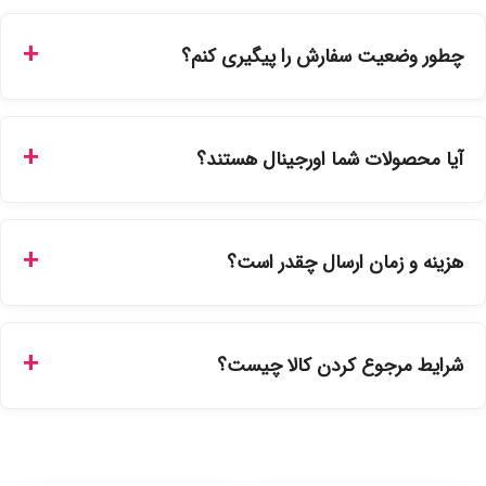
چطور وضعیت سفارش را پیگیری کنم؟
شما می‌توانید با ورود به حساب کاربری خود در بخش "سفارش‌های
من"، کد رهگیری پستی را دریافت کرده و یا از طریق پنل پیگیری
آیا محصولات شما اورجینال هستند؟
سفارشات در سایت، وضعیت لحظه‌ای مرسوله را مشاهده کنید.
بله، تمامی محصولات موجود در فروشگاه ما با ضمانت اصالت کالا
ارائه می‌شوند. محصولات آرایشی و بهداشتی مستقیماً از
هزینه و زمان ارسال چقدر است؟
نمایندگی‌های معتبر تهیه شده و دارای بچ‌کد قابل استعلام هستند.
ارسال برای خریدهای بالای 5 تومان رایگان است. زمان تحویل در
تهران را میتوانید ارسال فوری همان روز یا هر روز کاری دیگر
شرایط مرجوع کردن کالا چیست؟
انتخاب کنید و برای شهرستان‌ها بین یک الی ۳ روز کاری از طریق
پست پیشتاز خواهد بود.
با توجه به بهداشتی بودن محصولات، مرجوعی تنها در صورت آکبند
بودن محصول و یا وجود نقص فنی/اشتباه در ارسال تا ۷ روز
امکان‌پذیر است. لطفا قبل از باز کردن پلمپ کالا، آن را بررسی