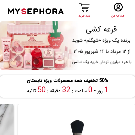
MY
S
EPHORA
حساب من
سبدخرید
50% تخفیف همه محصولات ویژه تابستان
50
32
0
1
روز -
ساعت :
دقیقه :
ثانیه