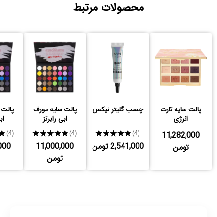
محصولات مرتبط
پالت سایه تارت
چسب گلیتر نیکس
پالت سایه مورف
پالت 
انرژی
ابی رابرتز
اب
★
★★★★★
★★★★★
11,282,000
(4)
(4)
(4)
2,541,000 تومن
11,000,000
000
تومن
تومن