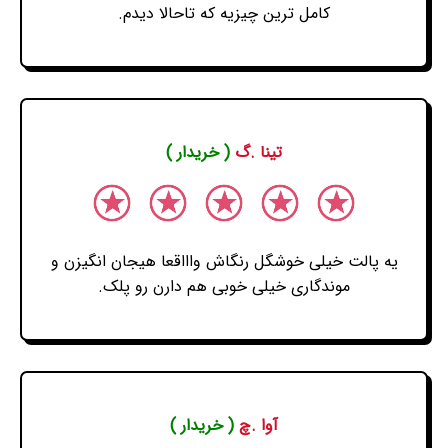
کامل ترین چیزیه که تاحالا دیدم.
تینا .گ
( خریدار )
یه پالت خیلی خوشگل رنگاش واااقعا هیجان انگیزن و
موندگاری خیلی خوبی هم دارن رو پلک.
آوا .چ
( خریدار )