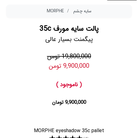
سایه چشم
MORPHE
پالت سایه مورف 35c
پیگمنت بسیار عالی
19,800,000 تومن
9,900,000 تومن
( ناموجود )
9,900,000 تومان
MORPHE eyeshadow 35c pallet