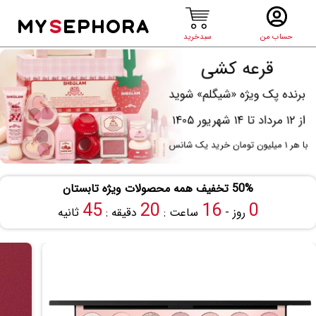
MY
S
EPHORA
حساب من
سبدخرید
50% تخفیف همه محصولات ویژه تابستان
44
20
16
0
روز -
ساعت :
دقیقه :
ثانیه