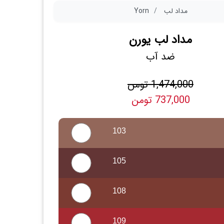
مداد لب
Yorn
مداد لب یورن
ضد آب
1,474,000 تومن
737,000 تومن
103
105
108
109