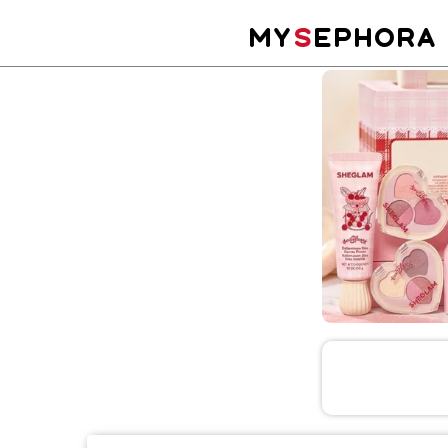
MY
S
EPHORA