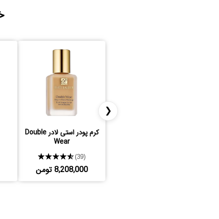
خ
❮
کرم پودر استی لادر Double
Wear
★★★★★
(39)
8,208,000 تومن