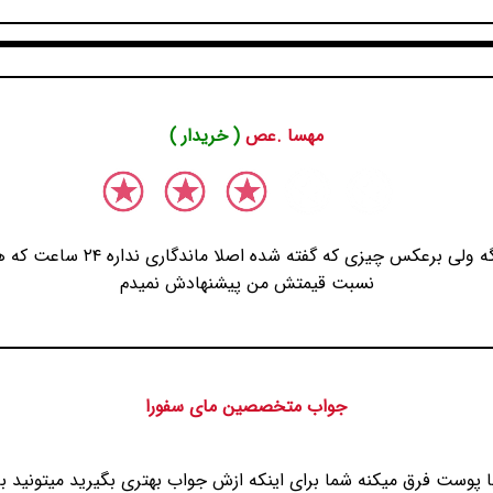
مهسا .عص
( خریدار )
من شماره ۱۰۱ خریدم رنگش قشنگه ول
نسبت قیمتش من پیشنهادش نمیدم
جواب متخصصین مای سفورا