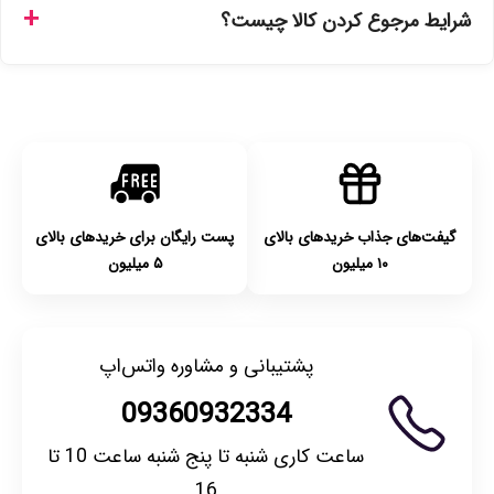
تهران را میتوانید ارسال فوری همان روز یا هر روز کاری دیگر
شرایط مرجوع کردن کالا چیست؟
انتخاب کنید و برای شهرستان‌ها بین یک الی ۳ روز کاری از طریق
پست پیشتاز خواهد بود.
با توجه به بهداشتی بودن محصولات، مرجوعی تنها در صورت آکبند
بودن محصول و یا وجود نقص فنی/اشتباه در ارسال تا ۷ روز
امکان‌پذیر است. لطفا قبل از باز کردن پلمپ کالا، آن را بررسی
کنید.
گیفت‌های جذاب خریدهای بالای
پست رایگان برای خریدهای بالای
۱۰ میلیون
۵ میلیون
پشتیبانی و مشاوره واتس‌اپ
09360932334
ساعت کاری شنبه تا پنج شنبه ساعت 10 تا
16