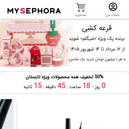
MY
S
EPHORA
حساب من
سبدخرید
50% تخفیف همه محصولات ویژه تابستان
15
45
18
0
روز -
ساعت :
دقیقه :
ثانیه