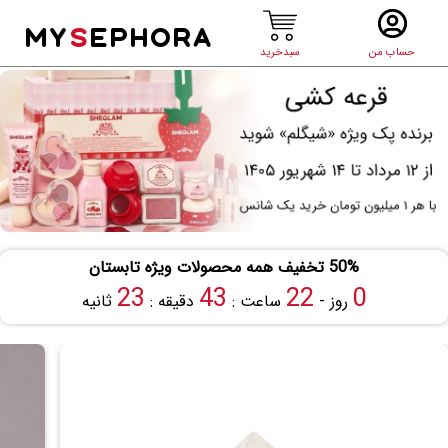
MY
S
EPHORA
حساب من
سبدخرید
50% تخفیف همه محصولات ویژه تابستان
22
43
22
0
روز -
ساعت :
دقیقه :
ثانیه