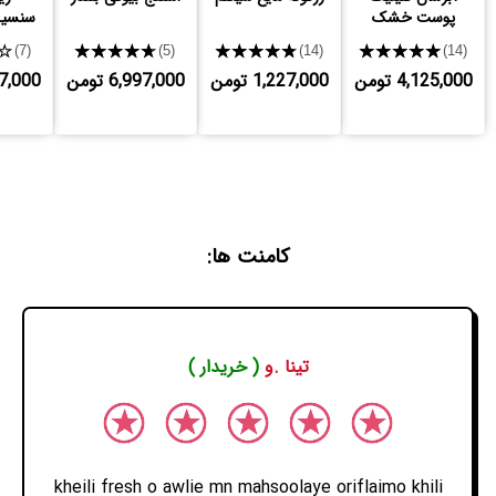
پوست خشک
سنسیش
★
★★★★★
★★★★★
★★★★★
(7)
(5)
(14)
(14)
4,125,000 تومن
1,227,000 تومن
6,997,000 تومن
,997,000
کامنت ها:
تینا .و
( خریدار )
kheili fresh o awlie mn mahsoolaye oriflaimo khili