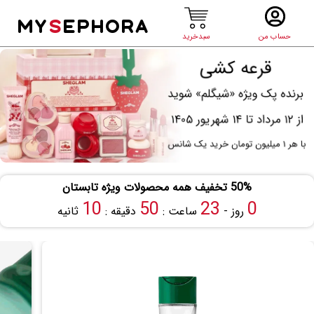
MY
S
EPHORA
حساب من
سبدخرید
50% تخفیف همه محصولات ویژه تابستان
9
50
23
0
روز -
ساعت :
دقیقه :
ثانیه