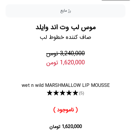
رژ مایع
موس لب وت اند وایلد
صاف کننده خطوط لب
3,240,000 تومن
1,620,000 تومن
wet n wild MARSHMALLOW LIP MOUSSE
★★★★★
(5)
( ناموجود )
1,620,000 تومان