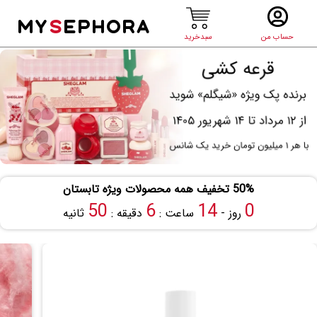
MY
S
EPHORA
حساب من
سبدخرید
50% تخفیف همه محصولات ویژه تابستان
49
6
14
0
روز -
ساعت :
دقیقه :
ثانیه