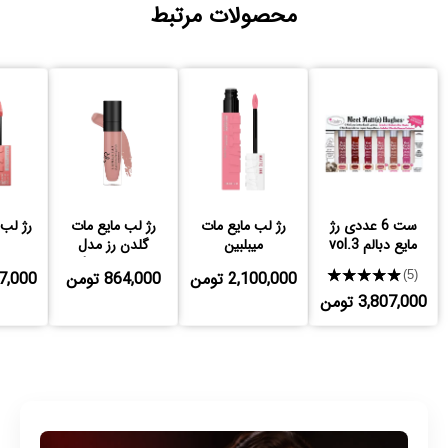
محصولات مرتبط
ست 6 عددی رژ
رژ لب مایع مات
رژ لب مایع مات
رژ لب 
مایع دبالم vol.3
میبلبین
گلدن رز مدل
Longstay
★★★★★
2,100,000 تومن
864,000 تومن
,427,000
(5)
3,807,000 تومن