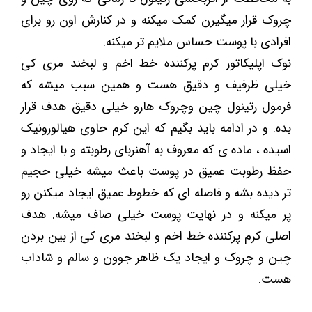
چروک قرار میگیرن کمک میکنه و در کنارش اون رو برای
افرادی با پوست حساس ملایم تر میکنه.
نوک اپلیکاتور کرم پرکننده خط اخم و لبخند مری کی
خیلی ظرفیف و دقیق هست و همین سبب میشه که
فرمول رتینول چین وچروک هارو خیلی دقیق هدف قرار
بده. و در ادامه باید بگیم که این کرم حاوی هیالورونیک
اسیده ، ماده ی که معروف به آهنربای رطوبته و با ایجاد و
حفظ رطوبت عمیق در پوست باعث میشه خیلی حجیم
تر دیده بشه و فاصله ای که خطوط عمیق ایجاد میکنن رو
پر میکنه و در نهایت پوست خیلی صاف میشه. هدف
اصلی کرم پرکننده خط اخم و لبخند مری کی از بین بردن
چین و چروک و ایجاد یک ظاهر جوون و سالم و شاداب
هست.