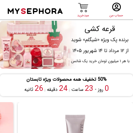
MY
S
EPHORA
حساب من
سبدخرید
50% تخفیف همه محصولات ویژه تابستان
25
24
23
0
روز -
ساعت :
دقیقه :
ثانیه