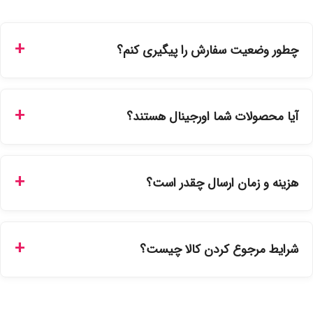
چطور وضعیت سفارش را پیگیری کنم؟
شما می‌توانید با ورود به حساب کاربری خود در بخش "سفارش‌های
من"، کد رهگیری پستی را دریافت کرده و یا از طریق پنل پیگیری
آیا محصولات شما اورجینال هستند؟
سفارشات در سایت، وضعیت لحظه‌ای مرسوله را مشاهده کنید.
بله، تمامی محصولات موجود در فروشگاه ما با ضمانت اصالت کالا
ارائه می‌شوند. محصولات آرایشی و بهداشتی مستقیماً از
هزینه و زمان ارسال چقدر است؟
نمایندگی‌های معتبر تهیه شده و دارای بچ‌کد قابل استعلام هستند.
ارسال برای خریدهای بالای 5 تومان رایگان است. زمان تحویل در
تهران را میتوانید ارسال فوری همان روز یا هر روز کاری دیگر
شرایط مرجوع کردن کالا چیست؟
انتخاب کنید و برای شهرستان‌ها بین یک الی ۳ روز کاری از طریق
پست پیشتاز خواهد بود.
با توجه به بهداشتی بودن محصولات، مرجوعی تنها در صورت آکبند
بودن محصول و یا وجود نقص فنی/اشتباه در ارسال تا ۷ روز