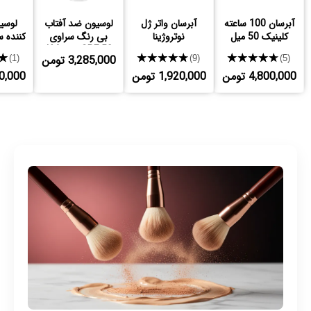
آبرسان 100 ساعته
آبرسان واتر ژل
لوسیون ضد آفتاب
لوسی
کلینیک 50 میل
نوتروژینا
بی رنگ سراوی
کننده 
SPF 50 مدل AM
خ
★★★★★
★★★★★
3,285,000 تومن
★
(1)
(9)
(5)
4,800,000 تومن
1,920,000 تومن
,320,000