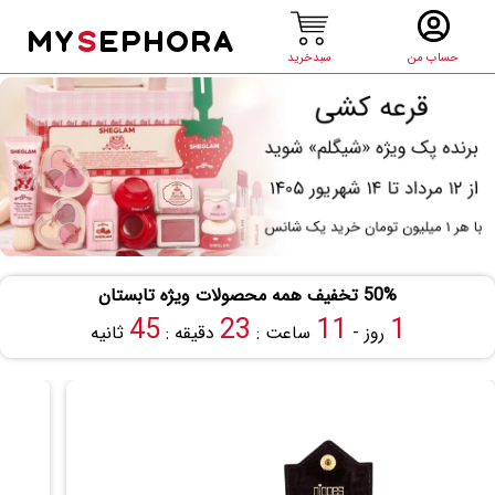
MY
S
EPHORA
حساب من
سبدخرید
50% تخفیف همه محصولات ویژه تابستان
44
23
11
1
روز -
ساعت :
دقیقه :
ثانیه