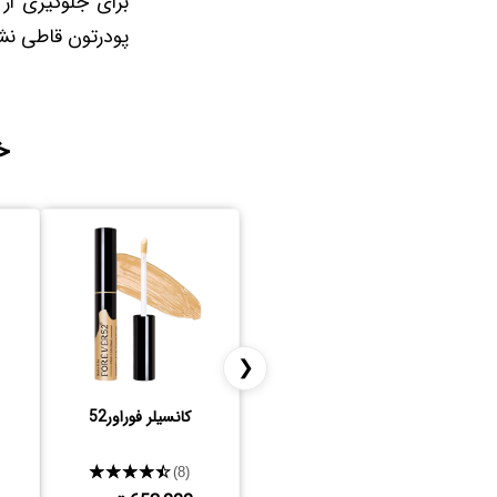
برای جلوگیری از
پودرتون قاطی نش
خ
❮
کانسیلر فوراور52
★★★★★
(8)