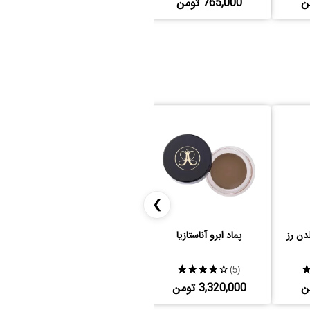
765,000 تومن
2,310,000 تومن
❯
دن رز
پماد ابرو آناستازیا
پماد ابرو ال ای گرل
★★★★★
★★★★★
(4)
(5)
3,320,000 تومن
1,872,000 تومن