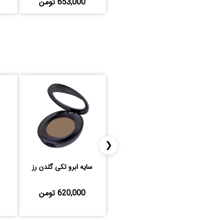
653,000 تومن
❮
سایه ابرو تکی گلدن رز
620,000 تومن