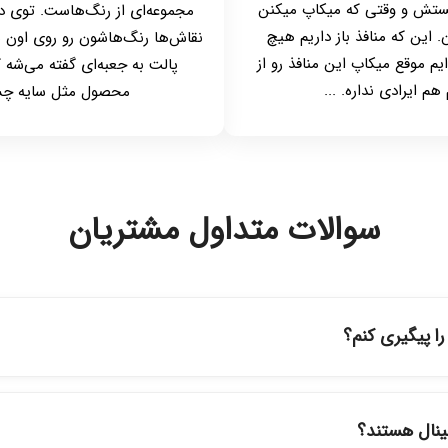
ستش و وقتی که میکاپ میکنن
مجموعه‌ای از رنگ‌هاست. توی دن
 این که منافذ باز داریم هیچ
نقاش‌ها رنگ‌هاشون رو روی اون م
یم موقع میکاپ این منافذ رو از
پالت به جعبه‌ای گفته می‌شه
م ایرادی نداره. ...
محصول مثل سایه چشم، ر
سوالات متداول مشتریان
 پیگیری کنم؟
ه حساب کاربری خود در بخش "سفارش‌های من"، کد رهگیری پستی را دریافت
پیگیری سفارشات در سایت، وضعیت لحظه‌ای مرسوله را مشاهده کنید.
ینال هستند؟