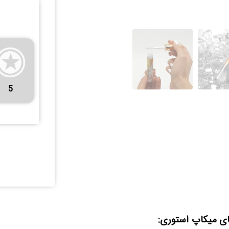
5
ای میکاپ استوری: