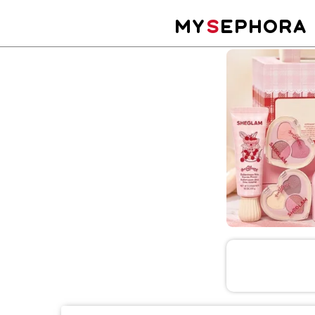
MY
S
EPHORA