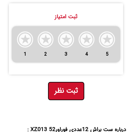
ثبت امتیاز
1
2
3
4
5
ثبت نظر
درباره ست براش 12عددی فوراور52 XZ013 :