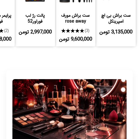
ست براش بی اچ
ست براش مورف
پالت رژ لب
پرایمر 
اسپرینکل
rose away
فوراور52
فور
3,135,000 تومن
★★★★★
2,997,000 تومن
★
(2)
(3)
9,600,000 تومن
,268,000