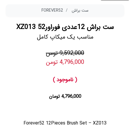
ست براش
FOREVER52
ست براش 12عددی فوراور52 XZ013
مناسب یک میکاپ کامل
9,592,000 تومن
4,796,000 تومن
( ناموجود )
4,796,000 تومان
Forever52 12Pieces Brush Set – XZ013