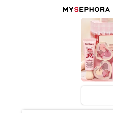
MY
S
EPHORA