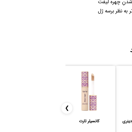
شدنِ چهره لیفت
 به نظر برسه ژل
❯
دینری
کانسیلر تارت
ژل ابرو نیکس