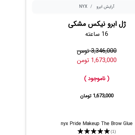
آرایش ابرو
NYX
ژل ابرو نیکس مشکی
16 ساعته
3,346,000 تومن
1,673,000 تومن
( ناموجود )
1,673,000 تومان
nyx Pride Makeup The Brow Glue
★★★★★
(1)