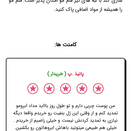
سازی کند با لبه های تیز قلم مو امکان پذیر است. قلم مو
را همیشه از مواد اضافی پاک کنید.
کامنت ها:
پانیذ .پ
( خریدار )
من پوست چربی دارم و تو طول روز باااید مداد ابرومو
تمدید کنم و از وقتی این ژل بنفیت رو خریدم واقعا دیگه
نیازی به تمدید کردنش نیست و خیلی راضیم از خریدم .
خیلی هم طبیعی میتونید باهاش ابروهاتون رو بکشین.