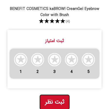
BENEFIT COSMETICS kaBROW! CreamGel Eyebrow
Color with Brush
★★★★★
(4)
ثبت امتیاز
1
2
3
4
5
ثبت نظر