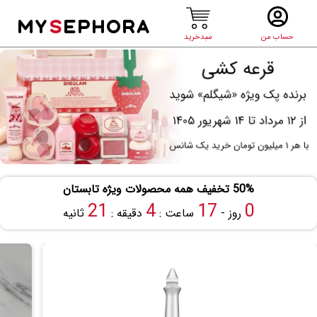
MY
S
EPHORA
حساب من
سبدخرید
50% تخفیف همه محصولات ویژه تابستان
20
4
17
0
روز -
ساعت :
دقیقه :
ثانیه