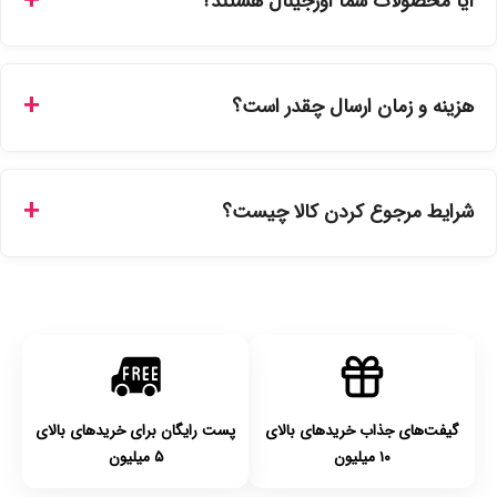
آیا محصولات شما اورجینال هستند؟
سفارشات در سایت، وضعیت لحظه‌ای مرسوله را مشاهده کنید.
بله، تمامی محصولات موجود در فروشگاه ما با ضمانت اصالت کالا
ارائه می‌شوند. محصولات آرایشی و بهداشتی مستقیماً از
هزینه و زمان ارسال چقدر است؟
نمایندگی‌های معتبر تهیه شده و دارای بچ‌کد قابل استعلام هستند.
ارسال برای خریدهای بالای 5 تومان رایگان است. زمان تحویل در
تهران را میتوانید ارسال فوری همان روز یا هر روز کاری دیگر
شرایط مرجوع کردن کالا چیست؟
انتخاب کنید و برای شهرستان‌ها بین یک الی ۳ روز کاری از طریق
پست پیشتاز خواهد بود.
با توجه به بهداشتی بودن محصولات، مرجوعی تنها در صورت آکبند
بودن محصول و یا وجود نقص فنی/اشتباه در ارسال تا ۷ روز
امکان‌پذیر است. لطفا قبل از باز کردن پلمپ کالا، آن را بررسی
کنید.
گیفت‌های جذاب خریدهای بالای
پست رایگان برای خریدهای بالای
۱۰ میلیون
۵ میلیون