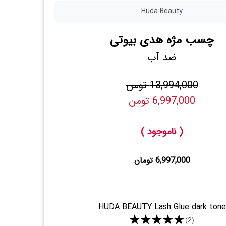
Huda Beauty
چسب مژه هدی بیوتی
ضد آب
13,994,000 تومن
6,997,000 تومن
( ناموجود )
6,997,000 تومان
HUDA BEAUTY Lash Glue dark tone
★★★★★
(2)