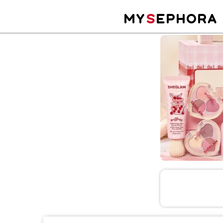
MY
S
EPHORA