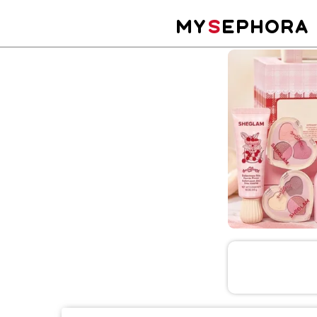
MY
S
EPHORA