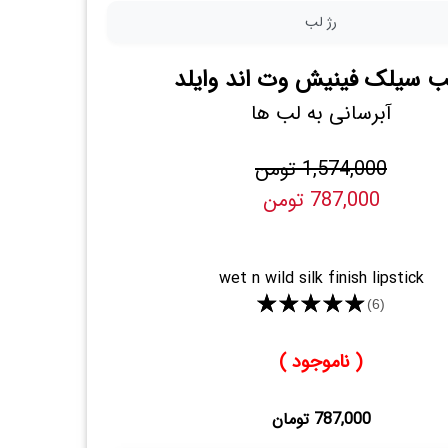
رژ لب
لب سیلک فینیش وت اند وایلد
آبرسانی به لب ها
1,574,000 تومن
787,000 تومن
wet n wild silk finish lipstick
★★★★★
(6)
( ناموجود )
787,000 تومان