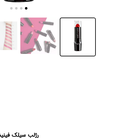
رژلب سیلک فینیش