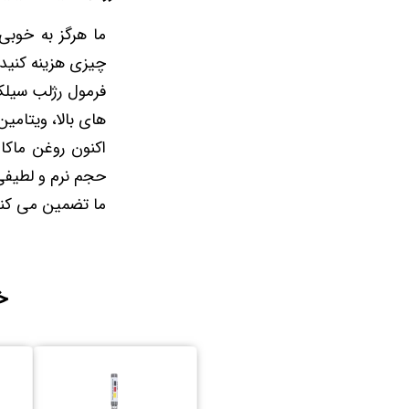
چیزی هزینه کنید
فرمول رژلب سیلک
های بالا، ویتامین های A و E، آلوئه ورا،که احساس ابریشم روی
اکنون روغن ماکاد
حجم نرم و لطیفی
ما تضمین می کنیم
خ