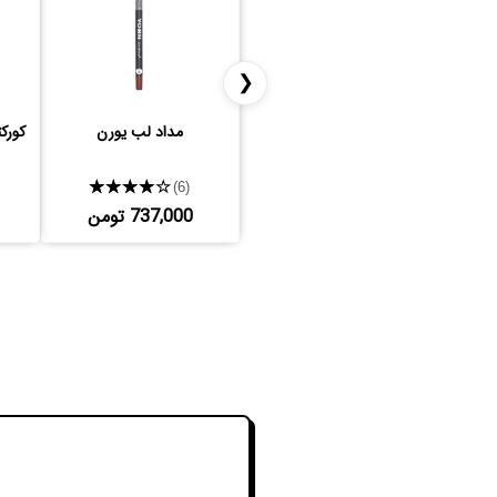
❮
مداد لب یورن
کورک
★★★★★
(6)
737,000 تومن